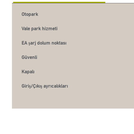
Otopark
Vale park hizmeti
EA şarj dolum noktası
Güvenli
Kapalı
Giriş/Çıkış ayrıcalıkları