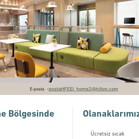
E
-
posta
HFEEI_home2
@hilton.com
E-posta
he Bölgesinde
Olanaklarımı
Ücretsiz sıcak