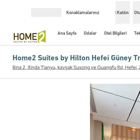
İçeriğe geçiş yap
Konaklamalarınız
Katılın
Ot
Menüyü aç
Ana Sayfa
Odalar
Otel Bilgileri
Tek
Home2 Suites by Hilton Hefei Güney T
Bina 2, Xinda Tianyu, kavşak Susong ve Guangfu Rd, Hefei,