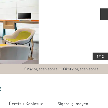
S
1
/
12
2 öğleden sonra
→
12 öğleden sonra
Giriş
Çıkış
z
Ücretsiz Kablosuz
Sigara içilmeyen