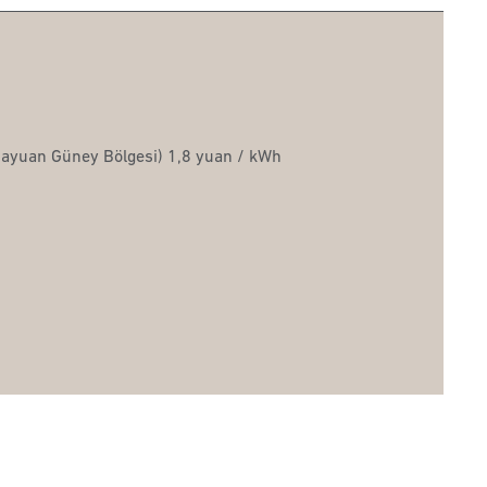
njiayuan Güney Bölgesi) 1,8 yuan / kWh