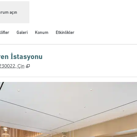
urum açın
lifler
Galeri
Konum
Etkinlikler
ren İstasyonu
,
Yeni sekme açar
 230022, Çin