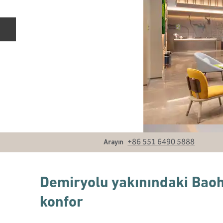
Önceki slayt
Ara
+86 551 6490 5888
Arayın
Demiryolu yakınındaki Bao
konfor