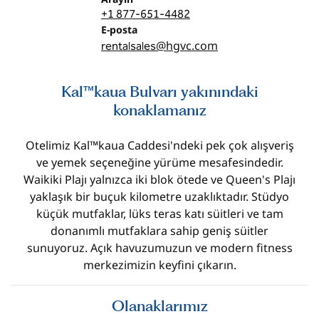
+1 877-651-4482
Email
E-posta
@hgvc.com
rentalsales
Kal™kaua Bulvarı yakınındaki
konaklamanız
Otelimiz Kal™kaua Caddesi'ndeki pek çok alışveriş
ve yemek seçeneğine yürüme mesafesindedir.
Waikiki Plajı yalnızca iki blok ötede ve Queen's Plajı
yaklaşık bir buçuk kilometre uzaklıktadır. Stüdyo
küçük mutfaklar, lüks teras katı süitleri ve tam
donanımlı mutfaklara sahip geniş süitler
sunuyoruz. Açık havuzumuzun ve modern fitness
merkezimizin keyfini çıkarın.
Olanaklarımız