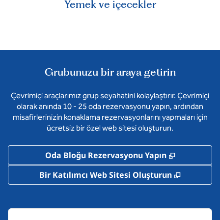
Yemek ve içecekler
Grubunuzu bir araya getirin
Çevrimiçi araçlarımız grup seyahatini kolaylaştırır. Çevrimiçi
olarak anında 10 - 25 oda rezervasyonu yapın, ardından
misafirlerinizin konaklama rezervasyonlarını yapmaları için
ücretsiz bir özel web sitesi oluşturun.
,
Yeni sekm
Oda Bloğu Rezervasyonu Yapın
,
Yeni sek
Bir Katılımcı Web Sitesi Oluşturun