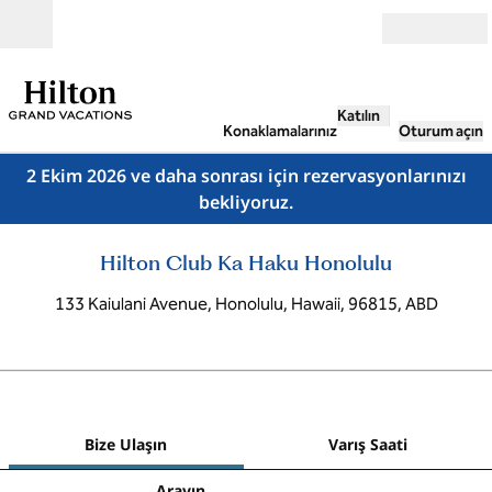
İçeriğe geçiş yap
Açık
Katılın
Konaklamalarınız
Oturum açın
2 Ekim 2026 ve daha sonrası için rezervasyonlarınızı
bekliyoruz.
Hilton Club Ka Haku Honolulu
133 Kaiulani Avenue, Honolulu, Hawaii, 96815, ABD
1
/
12
önceki görsel
sonr
1 / 12
Bize Ulaşın
Bize Ulaşın
Varış Saati
Arayın
Arayın