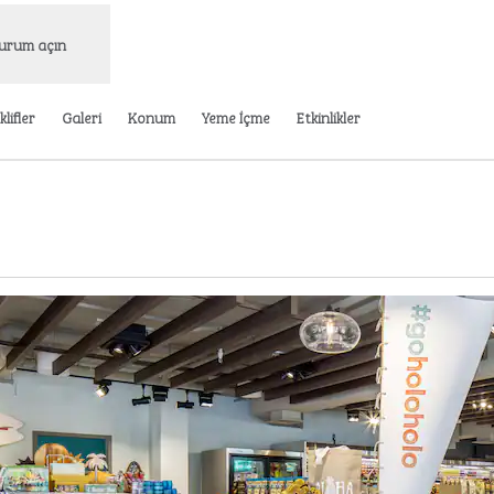
urum açın
klifler
Galeri
Konum
Yeme İçme
Etkinlikler
sekme açar