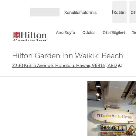
İçeriğe geçiş yap
Konaklamalarınız
Katılın
Ot
Menüyü aç
Ana Sayfa
Odalar
Otel Bilgileri
Te
Hilton Garden Inn Waikiki Beach
,
Yeni 
2330 Kuhio Avenue, Honolulu, Hawaii, 96815, ABD