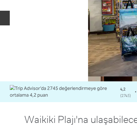
Önceki slayt
4,2
•
(
2745
)
Waikiki Plajı'na ulaşabilec