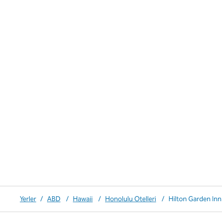
Yerler
/
ABD
/
Hawaii
/
Honolulu Otelleri
/
Hilton Garden Inn