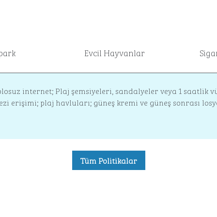
park
Evcil Hayvanlar
Siga
osuz internet; Plaj şemsiyeleri, sandalyeler veya 1 saatlik
ezi erişimi; plaj havluları; güneş kremi ve güneş sonrası losy
Tüm Politikalar