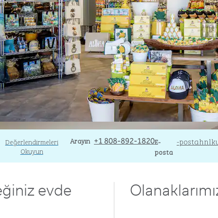
Arayın
Arayın
E
-postahnlk
Değerlendirmeleri
+1 808-892-1820
E-
Okuyun
posta
eğiniz evde
Olanaklarımı