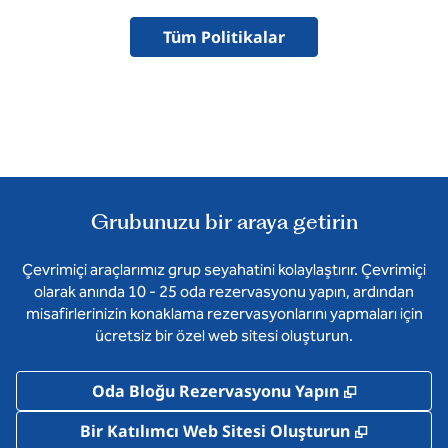
Tüm Politikalar
Grubunuzu bir araya getirin
Çevrimiçi araçlarımız grup seyahatini kolaylaştırır. Çevrimiçi
olarak anında 10 - 25 oda rezervasyonu yapın, ardından
misafirlerinizin konaklama rezervasyonlarını yapmaları için
ücretsiz bir özel web sitesi oluşturun.
,
Yeni sekm
Oda Bloğu Rezervasyonu Yapın
,
Yeni sek
Bir Katılımcı Web Sitesi Oluşturun