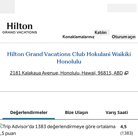
İçeriğe geçiş yap
Açık
Katılın
Konaklamalarınız
Oturum açın
Hilton Grand Vacations Club Hokulani Waikiki
Honolulu
,
Yen
2181 Kalakaua Avenue, Honolulu, Hawaii, 96815, ABD
1
/
12
önceki görsel
sonr
1 / 12
Bize Ulaşın
Değerlendirmeler
Bize Ulaşın
Varış Saati
4,5
(
1383
)