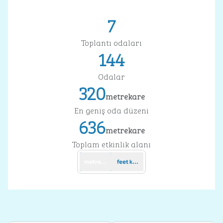
7
Toplantı odaları
144
Odalar
320
metrekare
Metrekare
En geniş oda düzeni
636
metrekare
Metrekare
Toplam etkinlik alanı
metrekare
feet kare