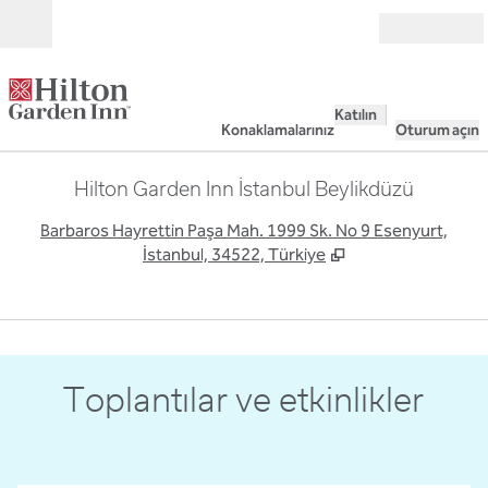
İçeriğe geçiş yap
Açık
Katılın
Konaklamalarınız
Oturum açın
Hilton Garden Inn İstanbul Beylikdüzü
,
Y
Barbaros Hayrettin Paşa Mah. 1999 Sk. No 9 Esenyurt,
İstanbul, 34522, Türkiye
1
/
15
önceki görsel
sonr
1 / 15
Toplantılar ve etkinlikler