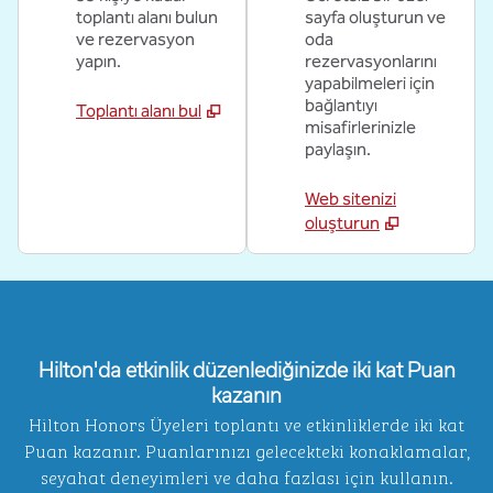
toplantı alanı bulun
sayfa oluşturun ve
ve rezervasyon
oda
yapın.
rezervasyonlarını
yapabilmeleri için
bağlantıyı
Toplantı alanı bul
misafirlerinizle
paylaşın.
Web sitenizi
oluşturun
Hilton'da etkinlik düzenlediğinizde iki kat Puan
kazanın
Hilton Honors Üyeleri toplantı ve etkinliklerde iki kat
Puan kazanır. Puanlarınızı gelecekteki konaklamalar,
seyahat deneyimleri ve daha fazlası için kullanın.