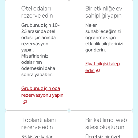
Otel odaları
Bir etkinliğe ev
rezerve edin
sahipliği yapın
Grubunuz için 10-
Neler
25 arasında otel
sunabileceğimizi
odası için anında
öğrenmek için
rezervasyon
etkinlik bilgilerinizi
yapın.
gönderin.
Misafirleriniz
odalarının
Fiyat bilgisi talep
ödemesini daha
edin
sonra yapabilir.
Grubunuz için oda
rezervasyonu yapın
Toplantı alanı
Bir katılımcı web
rezerve edin
sitesi oluşturun
35 kişiye kadar
Ücretsiz bir özel