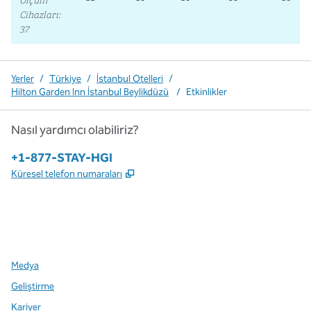
Cihazları
:
37
Yerler
/
Türkiye
/
İstanbul Otelleri
/
Hilton Garden Inn İstanbul Beylikdüzü
/
Etkinlikler
Nasıl yardımcı olabiliriz?
Telefon:
+1-877-STAY-HGI
,
Yeni sekme açar
Küresel telefon numaraları
x
facebook
Instagram
,
Yeni sekme açar
,
Yeni sekme açar
,
Yeni sekme açar
Medya
Geliştirme
Kariyer