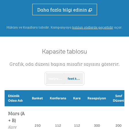
Daha fazla bilgi edinin
,
Dünya ça
Hüküm ve Koşullara tabidir. Kampanyaya
katılan otellerde geçerlidir
açar.
Kapasite tablosu
Grafik, oda düzeni başına misafir sayısını gösterir.
metrekare
feet kare
Etkinlik
Sınıf
Banket
Konferans
Kare
Resepsiyon
Odası Adı
Düzeni
Mars (A
+ B)
Kare
250
112
112
300
200