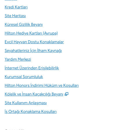
Kredi Kartları
Site Haritası
Küresel Gizlilik Beyanı
Hilton Hediye Kartları (Avrupa)
Evcil Hayvan Dostu Konaklamalar
Seyahatleriniz İçin İlham Kaynağı
Yardım Merkezi
İnternet Üzerinden Erişilebilirlik
Kurumsal Sorumluluk
Hilton Honors İndirimi Hüküm ve Koşulları
,
Yeni sekme açar
Kölelik ve İnsan Kaçakçılığı Beyanı
Site Kullanım Anlaşması
İş Ortağı Konaklama Koşulları