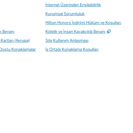
İnternet Üzerinden Erişilebilirlik
Kurumsal Sorumluluk
Hilton Honors İndirimi Hüküm ve Koşulları
,
Yeni sekm
ik Beyanı
Kölelik ve İnsan Kaçakçılığı Beyanı
Kartları (Avrupa)
Site Kullanım Anlaşması
 Dostu Konaklamalar
İş Ortağı Konaklama Koşulları