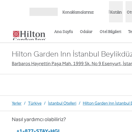
İçeriğe geçiş yap
Konaklamalarınız
Katılın
Ot
Menüyü aç
Ana Sayfa
Odalar
Otel Bilgileri
Te
Hilton Garden Inn İstanbul Beylikdü
Barbaros Hayrettin Paşa Mah. 1999 Sk. No 9 Esenyurt, İsta
Yerler
/
Türkiye
/
İstanbul Otelleri
/
Hilton Garden Inn İstanbul 
Nasıl yardımcı olabiliriz?
Telefon:
+1-877-STAY-HGI