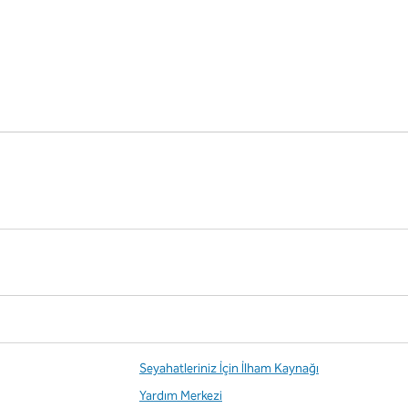
Seyahatleriniz İçin İlham Kaynağı
Yardım Merkezi