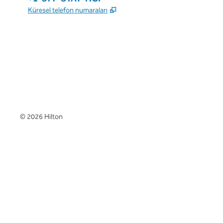
,
Yeni sekme açar
Küresel telefon numaraları
x
facebook
Instagram
,
Yeni sekme açar
,
Yeni sekme açar
,
Yeni sekme açar
©
2026
Hilton