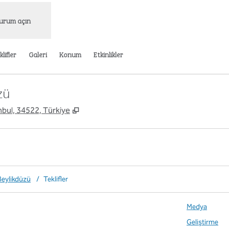
urum açın
klifler
Galeri
Konum
Etkinlikler
zü
,
Yeni sekme açar
nbul, 34522, Türkiye
Beylikdüzü
/
Teklifler
Medya
Geliştirme