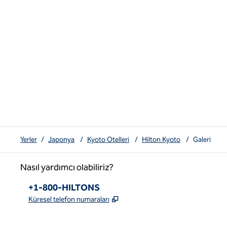
Yerler
/
Japonya
/
Kyoto Otelleri
/
Hilton Kyoto
/
Galeri
Nasıl yardımcı olabiliriz?
Telefon:
+1-800-HILTONS
,
Yeni sekme açar
Küresel telefon numaraları