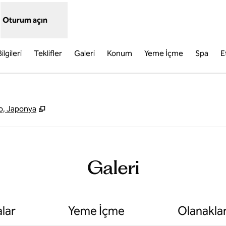
Oturum açın
ilgileri
Teklifler
Galeri
Konum
Yeme İçme
Spa
E
,
Yeni sekme açar
o, Japonya
Galeri
lar
Yeme İçme
Olanakla