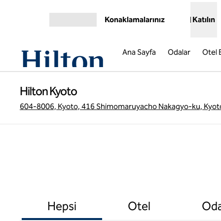
İçeriğe geçiş yap
Konaklamalarınız
Katılın
Menüyü aç
Ana Sayfa
Odalar
Otel B
Hilton Kyoto
604-8006, Kyoto, 416 Shimomaruyacho Nakagyo-ku, Kyot
Hepsi
Otel
Oda