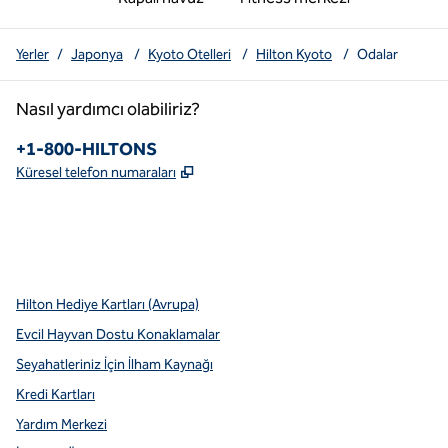
Yerler
/
Japonya
/
Kyoto Otelleri
/
Hilton Kyoto
/
Odalar
Nasıl yardımcı olabiliriz?
Telefon:
+1-800-HILTONS
,
Yeni sekme açar
Küresel telefon numaraları
x
facebook
Instagram
youtube
pinterest
,
Yeni sekme açar
,
Yeni sekme açar
,
Yeni sekme açar
,
Yeni sekme açar
,
Yeni sekme açar
Hilton Hediye Kartları (Avrupa)
Evcil Hayvan Dostu Konaklamalar
Seyahatleriniz İçin İlham Kaynağı
Kredi Kartları
Yardım Merkezi