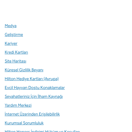
x
facebook
Instagram
,
Yeni sekme açar
,
Yeni sekme açar
,
Yeni sekme açar
Medya
Geliştirme
Kariyer
Kredi Kartları
Site Haritası
Küresel Gizlilik Beyanı
Hilton Hediye Kartları (Avrupa)
Evcil Hayvan Dostu Konaklamalar
Seyahatleriniz İçin İlham Kaynağı
Yardım Merkezi
İnternet Üzerinden Erişilebilirlik
Kurumsal Sorumluluk
Hilton Honors İndirimi Hüküm ve Koşulları