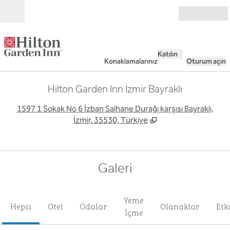
İçeriğe geçiş yap
Açık
Katılın
Konaklamalarınız
Oturum açın
Hilton Garden Inn İzmir Bayraklı
,
Y
1597 1 Sokak No 6 İzban Salhane Durağı karşısı Bayraklı,
İzmir, 35530, Türkiye
Galeri
Yeme
Hepsi
Otel
Odalar
Olanaklar
Etk
İçme