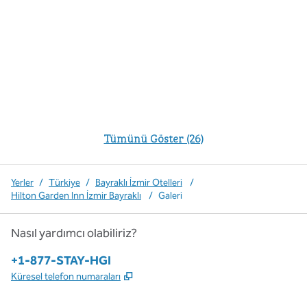
Tümünü Göster (26)
Yerler
/
Türkiye
/
Bayraklı İzmir Otelleri
/
Hilton Garden Inn İzmir Bayraklı
/
Galeri
Nasıl yardımcı olabiliriz?
Telefon:
+1-877-STAY-HGI
,
Yeni sekme açar
Küresel telefon numaraları