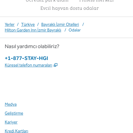
Evcil hayvan dostu odalar
Yerler
/
Türkiye
/
Bayraklı İzmir Otelleri
/
Hilton Garden Inn İzmir Bayraklı
/
Odalar
Nasıl yardımcı olabiliriz?
Telefon:
+1-877-STAY-HGI
,
Yeni sekme açar
Küresel telefon numaraları
x
facebook
Instagram
,
Yeni sekme açar
,
Yeni sekme açar
,
Yeni sekme açar
Medya
Geliştirme
Kariyer
Kredi Kartları