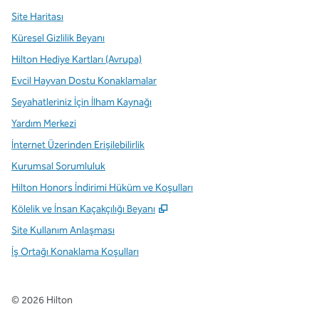
Site Haritası
Küresel Gizlilik Beyanı
Hilton Hediye Kartları (Avrupa)
Evcil Hayvan Dostu Konaklamalar
Seyahatleriniz İçin İlham Kaynağı
Yardım Merkezi
İnternet Üzerinden Erişilebilirlik
Kurumsal Sorumluluk
Hilton Honors İndirimi Hüküm ve Koşulları
,
Yeni sekme açar
Kölelik ve İnsan Kaçakçılığı Beyanı
Site Kullanım Anlaşması
İş Ortağı Konaklama Koşulları
©
2026
Hilton