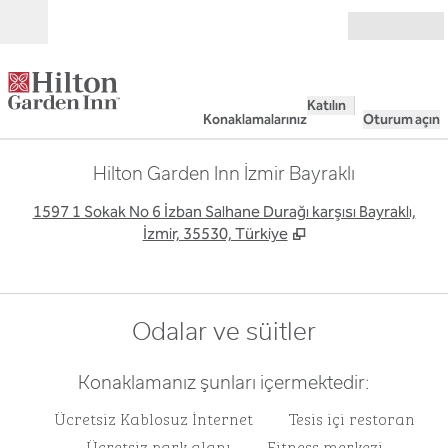
İçeriğe geçiş yap
Açık
Katılın
Konaklamalarınız
Oturum açın
Hilton Garden Inn İzmir Bayraklı
,
Y
1597 1 Sokak No 6 İzban Salhane Durağı karşısı Bayraklı,
İzmir, 35530, Türkiye
Odalar ve süitler
Konaklamanız şunları içermektedir:
Ücretsiz Kablosuz İnternet
Tesis içi restoran
Ücretsiz park alanı
Fitness merkezi