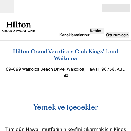
İçeriğe geçiş yap
Açık
Katılın
Konaklamalarınız
Oturum açın
Hilton Grand Vacations Club Kings’ Land
Waikoloa
,
Y
69-699 Waikoloa Beach Drive, Waikoloa, Hawaii, 96738, ABD
Yemek ve içecekler
Tüm gün Hawaii mutfağının keyfini çıkarmak için Kings