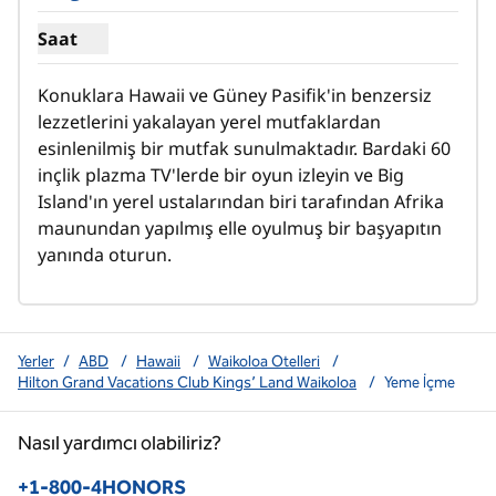
Saat
Kings Land Pool Bar için saat göster
Konuklara Hawaii ve Güney Pasifik'in benzersiz 
lezzetlerini yakalayan yerel mutfaklardan 
esinlenilmiş bir mutfak sunulmaktadır. Bardaki 60 
inçlik plazma TV'lerde bir oyun izleyin ve Big 
Island'ın yerel ustalarından biri tarafından Afrika 
maunundan yapılmış elle oyulmuş bir başyapıtın 
yanında oturun.
Yerler
/
ABD
/
Hawaii
/
Waikoloa Otelleri
/
Hilton Grand Vacations Club Kings’ Land Waikoloa
/
Yeme İçme
Nasıl yardımcı olabiliriz?
Telefon:
+1-800-4HONORS