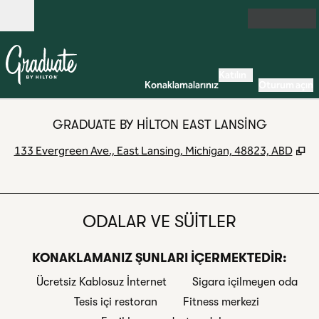
İçeriğe geçiş yap
Açık
Katılın
Konaklamalarınız
Oturum açın
GRADUATE BY HILTON EAST LANSING
,
Y
133 Evergreen Ave., East Lansing, Michigan, 48823, ABD
ODALAR VE SÜITLER
KONAKLAMANIZ ŞUNLARI IÇERMEKTEDIR:
Ücretsiz Kablosuz İnternet
Sigara içilmeyen oda
Tesis içi restoran
Fitness merkezi