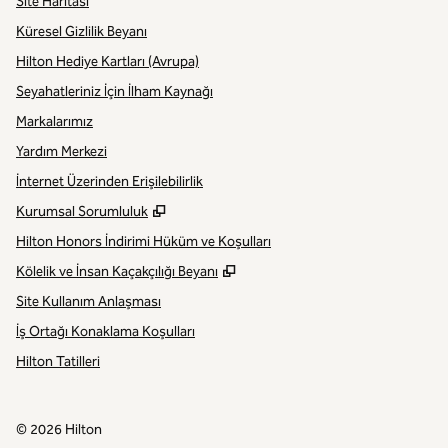
Site Haritası
Küresel Gizlilik Beyanı
Hilton Hediye Kartları (Avrupa)
Seyahatleriniz İçin İlham Kaynağı
Markalarımız
Yardım Merkezi
İnternet Üzerinden Erişilebilirlik
,
Yeni sekme açar
Kurumsal Sorumluluk
Hilton Honors İndirimi Hüküm ve Koşulları
,
Yeni sekme açar
Kölelik ve İnsan Kaçakçılığı Beyanı
Site Kullanım Anlaşması
İş Ortağı Konaklama Koşulları
Hilton Tatilleri
©
2026
Hilton