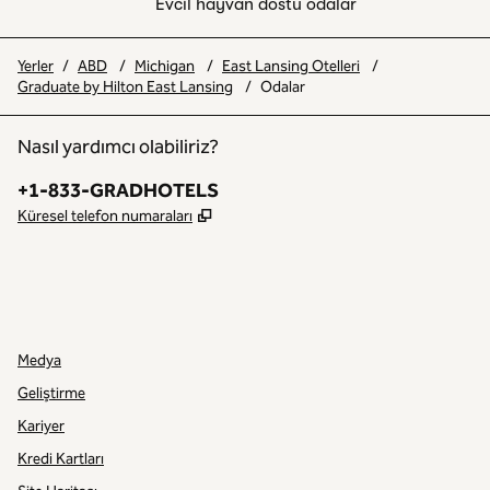
Evcil hayvan dostu odalar
Yerler
/
ABD
/
Michigan
/
East Lansing Otelleri
/
Graduate by Hilton East Lansing
/
Odalar
Nasıl yardımcı olabiliriz?
Telefon:
+1-833-GRADHOTELS
,
Yeni sekme açar
Küresel telefon numaraları
INSTAGRAM
DIĞER
,
YENI SEKME AÇAR
,
YENI SEKME AÇAR
Medya
Geliştirme
Kariyer
Kredi Kartları