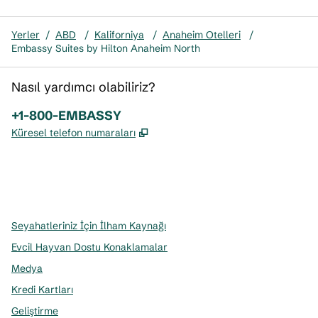
Yerler
/
ABD
/
Kaliforniya
/
Anaheim Otelleri
/
Embassy Suites by Hilton Anaheim North
Nasıl yardımcı olabiliriz?
Telefon:
+1-800-EMBASSY
,
Yeni sekme açar
Küresel telefon numaraları
x
facebook
Instagram
,
Yeni sekme açar
,
Yeni sekme açar
,
Yeni sekme açar
Seyahatleriniz İçin İlham Kaynağı
Evcil Hayvan Dostu Konaklamalar
Medya
Kredi Kartları
Geliştirme