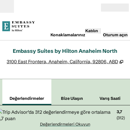
İçeriğe geçiş yap
Açık
Katılın
Konaklamalarınız
Oturum açın
Embassy Suites by Hilton Anaheim North
,
Ye
3100 East Frontera, Anaheim, California, 92806, ABD
1
/
12
önceki görsel
sonr
1 / 12
Bize Ulaşın
Değerlendirmeler
Bize Ulaşın
Varış Saati
3,7
(
312
)
Değerlendirmeleri Okuyun