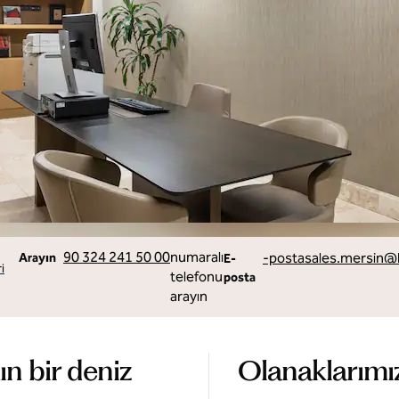
+
E
90 324 241 50 00
numaralı
-postasales.mersin
@h
Arayın
E-
i
telefonu
posta
arayın
n bir deniz
Olanaklarımı