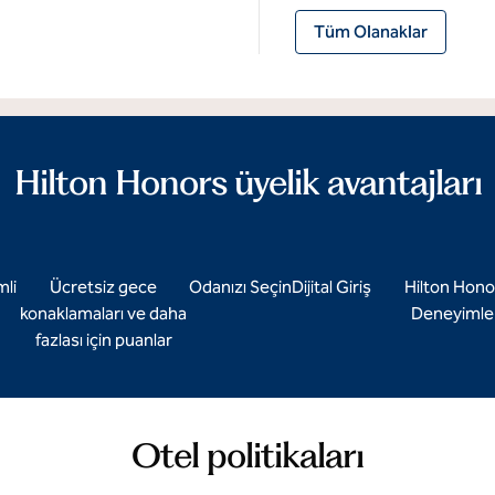
Tüm Olanaklar
Hilton Honors üyelik avantajları
mli
Ücretsiz gece
Odanızı Seçin
Dijital Giriş
Hilton Hono
konaklamaları ve daha
Deneyimler
fazlası için puanlar
Otel politikaları