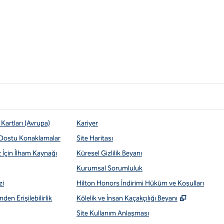
Kartları (Avrupa)
Kariyer
 Dostu Konaklamalar
Site Haritası
z İçin İlham Kaynağı
Küresel Gizlilik Beyanı
Kurumsal Sorumluluk
zi
Hilton Honors İndirimi Hüküm ve Koşulları
,
Yeni sekm
den Erişilebilirlik
Kölelik ve İnsan Kaçakçılığı Beyanı
Site Kullanım Anlaşması