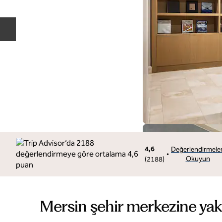
Önceki slayt
4,6
Değerlendirmeler
•
Okuyun
(
2188
)
Mersin şehir merkezine yakı