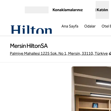
İçeriğe geçiş yap
Konaklamalarınız
Katılın
Menüyü aç
Ana Sayfa
Odalar
Otel B
Mersin HiltonSA
Palmiye Mahallesi 1225 Sok. No 1, Mersin, 33110, Türkiye