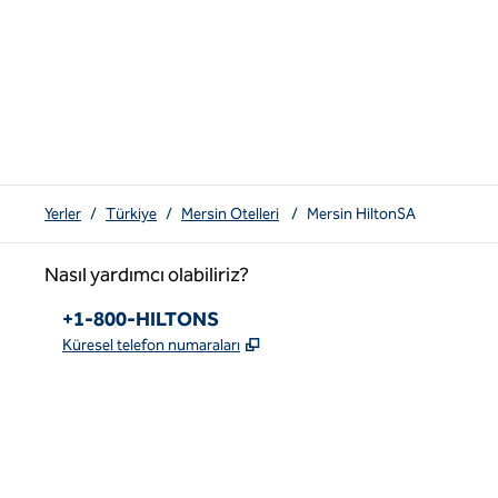
Yerler
/
Türkiye
/
Mersin Otelleri
/
Mersin HiltonSA
Nasıl yardımcı olabiliriz?
Telefon:
+1-800-HILTONS
,
Yeni sekme açar
Küresel telefon numaraları
x
facebook
Instagram
youtube
pinterest
,
Yeni sekme açar
,
Yeni sekme açar
,
Yeni sekme açar
,
Yeni sekme açar
,
Yeni sekme açar