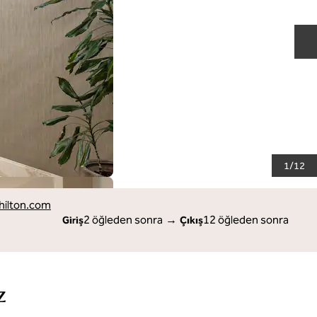
S
1
/
12
ilton.com
2 öğleden sonra
→
12 öğleden sonra
Giriş
Çıkış
z