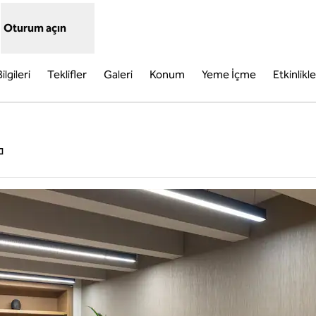
Oturum açın
ilgileri
Teklifler
Galeri
Konum
Yeme İçme
Etkinlikle
,
Yeni sekme açar