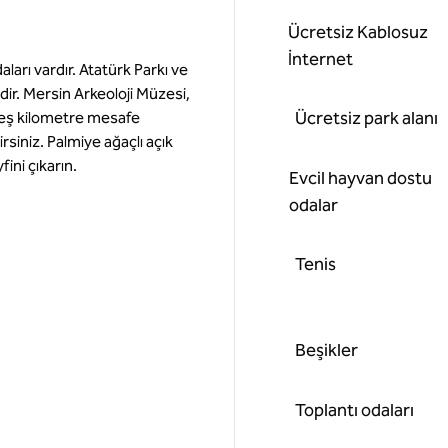
Ücretsiz Kablosuz
İnternet
ları vardır. Atatürk Parkı ve
ir. Mersin Arkeoloji Müzesi,
Ücretsiz park alanı
beş kilometre mesafe
lirsiniz. Palmiye ağaçlı açık
ini çıkarın.
Evcil hayvan dostu
odalar
Tenis
Beşikler
Toplantı odaları