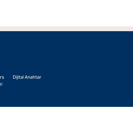
rs
Dijital Anahtar
i