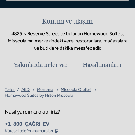
Konum ve ulaşım
4825 N Reserve Street'te bulunan Homewood Suites,
Missoula'nın merkezindeki yerel restoranlara, mağazalara
ve butiklere dakika mesafededir.
Yakınlarda neler var
Havalimanları
Yerler
/
ABD
/
Montana
/
Missoula Otelleri
/
Homewood Suites by Hilton Missoula
Nasıl yardımcı olabiliriz?
Telefon:
+1-800-ÇAĞRI-EV
,
Yeni sekme açar
Küresel telefon numaraları