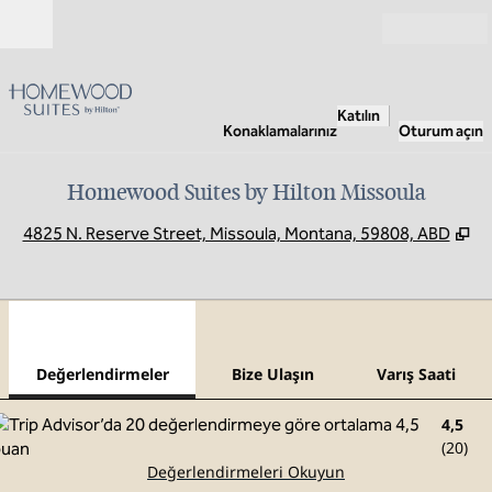
İçeriğe geçiş yap
Açık
Katılın
Konaklamalarınız
Oturum açın
Homewood Suites by Hilton Missoula
,
Y
4825 N. Reserve Street, Missoula, Montana, 59808, ABD
1
/
12
önceki görsel
sonr
1 / 12
Bize Ulaşın
Değerlendirmeler
Bize Ulaşın
Varış Saati
4,5
(
20
)
Değerlendirmeleri Okuyun