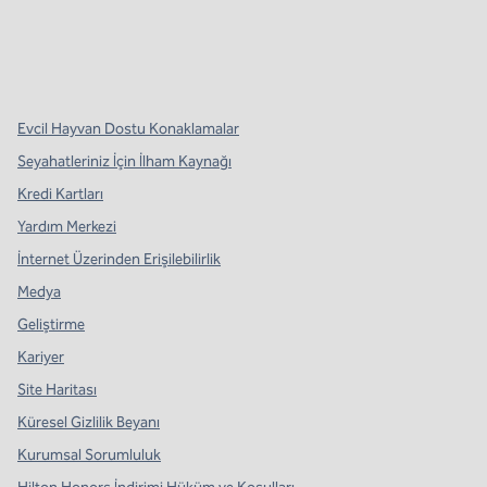
x
facebook
Instagram
,
Yeni sekme açar
,
Yeni sekme açar
,
Yeni sekme açar
Evcil Hayvan Dostu Konaklamalar
Seyahatleriniz İçin İlham Kaynağı
Kredi Kartları
Yardım Merkezi
İnternet Üzerinden Erişilebilirlik
Medya
Geliştirme
Kariyer
Site Haritası
Küresel Gizlilik Beyanı
Kurumsal Sorumluluk