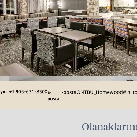
yın
E
yın
+1 905-631-8300
-postaONTBU_Homewood
@hilt
E-
posta
i
Olanaklarım