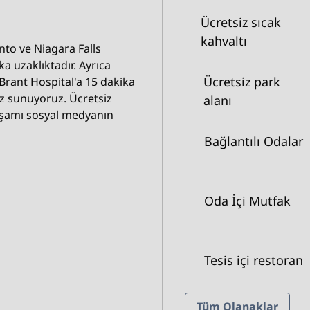
Ücretsiz sıcak
kahvaltı
to ve Niagara Falls
a uzaklıktadır. Ayrıca
Ücretsiz park
Brant Hospital'a 15 dakika
vuz sunuyoruz. Ücretsiz
alanı
kşamı sosyal medyanın
Bağlantılı Odalar
Oda İçi Mutfak
Tesis içi restoran
Tüm Olanaklar