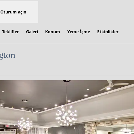
Oturum açın
Teklifler
Galeri
Konum
Yeme İçme
Etkinlikler
gton
Yeni sekme açar