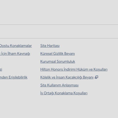
 Dostu Konaklamalar
Site Haritası
z İçin İlham Kaynağı
Küresel Gizlilik Beyanı
Kurumsal Sorumluluk
zi
Hilton Honors İndirimi Hüküm ve Koşulları
,
Yeni sekm
den Erişilebilirlik
Kölelik ve İnsan Kaçakçılığı Beyanı
Site Kullanım Anlaşması
İş Ortağı Konaklama Koşulları