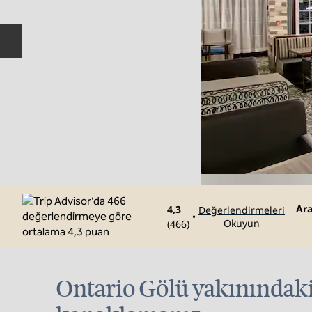
Önceki slayt
Ara
Ara
4,3
Değerlendirmeleri
•
Okuyun
(
466
)
Ontario Gölü yakınındak