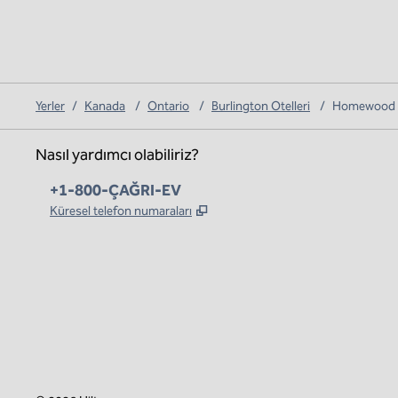
Yerler
/
Kanada
/
Ontario
/
Burlington Otelleri
/
Homewood Su
Nasıl yardımcı olabiliriz?
Telefon:
+1-800-ÇAĞRI-EV
,
Yeni sekme açar
Küresel telefon numaraları
x
facebook
Instagram
,
Yeni sekme açar
,
Yeni sekme açar
,
Yeni sekme açar