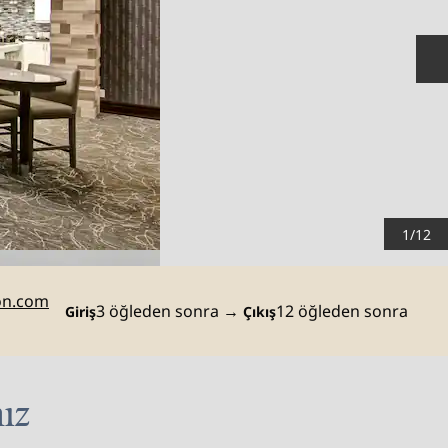
S
1
/
12
on.com
3 öğleden sonra
→
12 öğleden sonra
Giriş
Çıkış
ız