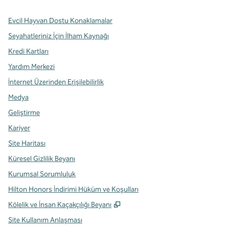
Evcil Hayvan Dostu Konaklamalar
Seyahatleriniz İçin İlham Kaynağı
Kredi Kartları
Yardım Merkezi
İnternet Üzerinden Erişilebilirlik
Medya
Geliştirme
Kariyer
Site Haritası
Küresel Gizlilik Beyanı
Kurumsal Sorumluluk
Hilton Honors İndirimi Hüküm ve Koşulları
,
Yeni sekme açar
Kölelik ve İnsan Kaçakçılığı Beyanı
Site Kullanım Anlaşması