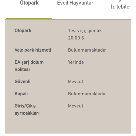
Otopark
Evcil Hayvanlar
İçilebilen
Otopark
Tesis içi
,
günlük
20,00 $
Vale park hizmeti
Bulunmamaktadır
EA şarj dolum
Yerinde
noktası
Güvenli
Mevcut
Kapalı
Bulunmamaktadır
Giriş/Çıkış
Mevcut
ayrıcalıkları