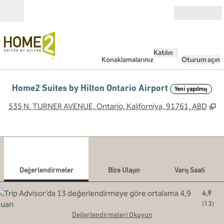
İçeriğe geçiş yap
Açık
Katılın
Konaklamalarınız
Oturum açın
Home2 Suites by Hilton Ontario Airport
Yeni yapılmış
,
Y
535 N. TURNER AVENUE, Ontario, Kaliforniya, 91761, ABD
1
/
12
önceki görsel
sonr
1 / 12
Bize Ulaşın
Değerlendirmeler
Bize Ulaşın
Varış Saati
4,9
(
13
)
Değerlendirmeleri Okuyun