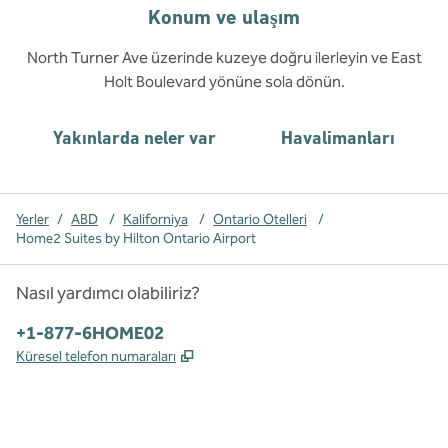
Konum ve ulaşım
North Turner Ave üzerinde kuzeye doğru ilerleyin ve East
Holt Boulevard yönüne sola dönün.
Yakınlarda neler var
Havalimanları
Yerler
/
ABD
/
Kaliforniya
/
Ontario Otelleri
/
Home2 Suites by Hilton Ontario Airport
Nasıl yardımcı olabiliriz?
Telefon:
+1-877-6HOME02
,
Yeni sekme açar
Küresel telefon numaraları
x
facebook
Instagram
,
Yeni sekme açar
,
Yeni sekme açar
,
Yeni sekme açar