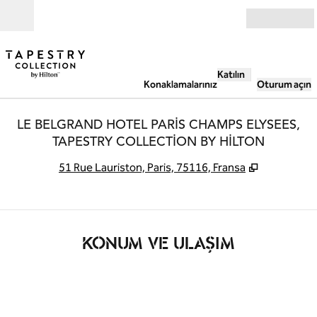
İçeriğe geçiş yap
Açık
Katılın
Konaklamalarınız
Oturum açın
LE BELGRAND HOTEL PARIS CHAMPS ELYSEES,
TAPESTRY COLLECTION BY HILTON
,
Yeni sekme
51 Rue Lauriston, Paris, 75116, Fransa
KONUM VE ULAŞIM