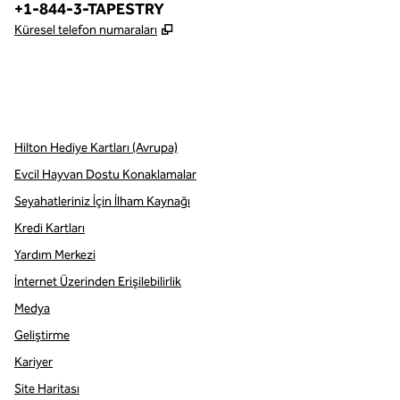
Telefon:
+1-844-3-TAPESTRY
,
Yeni sekme açar
Küresel telefon numaraları
x
facebook
Instagram
,
Yeni sekme açar
,
Yeni sekme açar
,
Yeni sekme açar
Hilton Hediye Kartları (Avrupa)
Evcil Hayvan Dostu Konaklamalar
Seyahatleriniz İçin İlham Kaynağı
Kredi Kartları
Yardım Merkezi
İnternet Üzerinden Erişilebilirlik
Medya
Geliştirme
Kariyer
Site Haritası