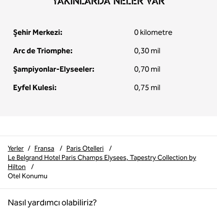
YAKINLARDA NELER VAR
Şehir Merkezi:
0 kilometre
Arc de Triomphe:
0,30 mil
Şampiyonlar-Elyseeler:
0,70 mil
Eyfel Kulesi:
0,75 mil
Yerler
/
Fransa
/
Paris Otelleri
/
Le Belgrand Hotel Paris Champs Elysees, Tapestry Collection by
Hilton
/
Otel Konumu
Nasıl yardımcı olabiliriz?