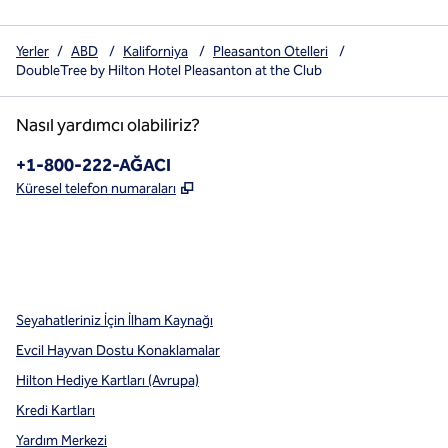
Yerler
/
ABD
/
Kaliforniya
/
Pleasanton Otelleri
/
DoubleTree by Hilton Hotel Pleasanton at the Club
Nasıl yardımcı olabiliriz?
Telefon:
+1-800-222-AĞACI
,
Yeni sekme açar
Küresel telefon numaraları
x
facebook
Instagram
,
Yeni sekme açar
,
Yeni sekme açar
,
Yeni sekme açar
Seyahatleriniz İçin İlham Kaynağı
Evcil Hayvan Dostu Konaklamalar
Hilton Hediye Kartları (Avrupa)
Kredi Kartları
Yardım Merkezi