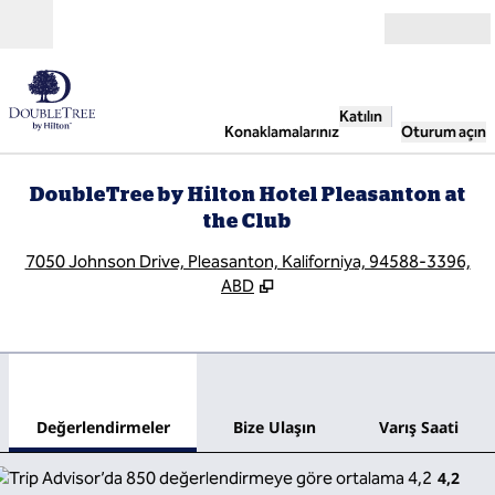
İçeriğe geçiş yap
Açık
Katılın
Konaklamalarınız
Oturum açın
DoubleTree by Hilton Hotel Pleasanton at
the Club
,
Y
7050 Johnson Drive, Pleasanton, Kaliforniya, 94588-3396,
ABD
1
/
12
önceki görsel
sonr
1 / 12
Bize Ulaşın
Değerlendirmeler
Bize Ulaşın
Varış Saati
4,2