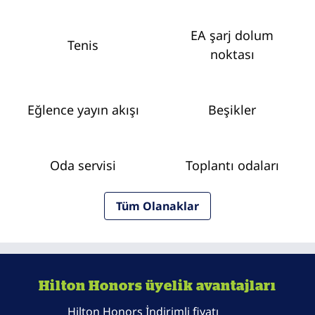
EA şarj dolum
Tenis
noktası
Eğlence yayın akışı
Beşikler
Oda servisi
Toplantı odaları
Tüm Olanaklar
Hilton Honors üyelik avantajları
Hilton Honors İndirimli fiyatı