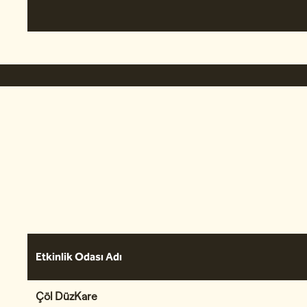
önceki görsel
1 / 8
Etkinlik Odası Adı
Çöl DüzKare