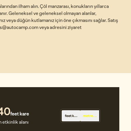
rından ilham alın. Çöl manzarası, konukların yıllarca
anır. Geleneksel ve geleneksel olmayan alanlar,
anız veya düğün kutlamanız için öne çıkmasını sağlar. Satış
ups@autocamp.com veya adresini ziyaret
740
feet kare
feet kare
metrekare
are
etkinlik alanı