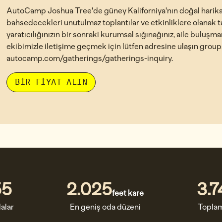
AutoCamp Joshua Tree'de güney Kaliforniya'nın doğal harikala
bahsedecekleri unutulmaz toplantılar ve etkinliklere olanak t
yaratıcılığınızın bir sonraki kurumsal sığınağınız, aile buluşm
ekibimizle iletişime geçmek için lütfen adresine ulaşın gro
autocamp.com/gatherings/gatherings-inquiry.
,
YENI SEKME AÇAR
BIR FIYAT ALIN
55
2.025
3.
feet kare
Feet Kare
Feet K
alar
En geniş oda düzeni
Toplam 