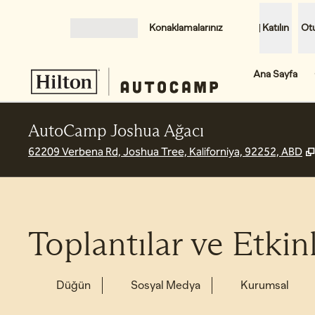
İçeriğe geçiş yap
Konaklamalarınız
Katılın
Ot
MENÜYÜ AÇ
Ana Sayfa
AutoCamp Joshua Ağacı
62209 Verbena Rd, Joshua Tree, Kaliforniya, 92252, ABD
Toplantılar ve Etkinl
Düğün
Sosyal Medya
Kurumsal