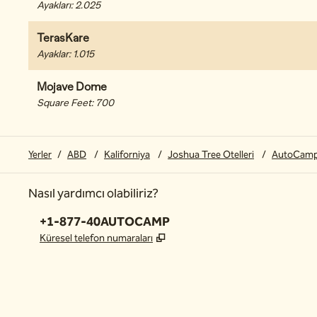
Ayakları
:
2.025
TerasKare
Ayaklar
:
1.015
Mojave Dome
Square Feet
:
700
Yerler
/
ABD
/
Kaliforniya
/
Joshua Tree Otelleri
/
AutoCamp
Nasıl yardımcı olabiliriz?
Telefon:
+1-877-40AUTOCAMP
,
Yeni sekme açar
Küresel telefon numaraları