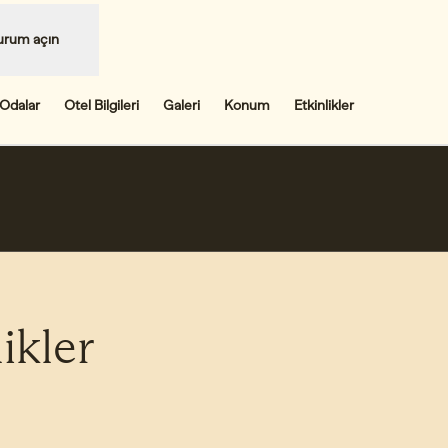
urum açın
Odalar
Otel Bilgileri
Galeri
Konum
Etkinlikler
,
Yeni sekme açar
ikler