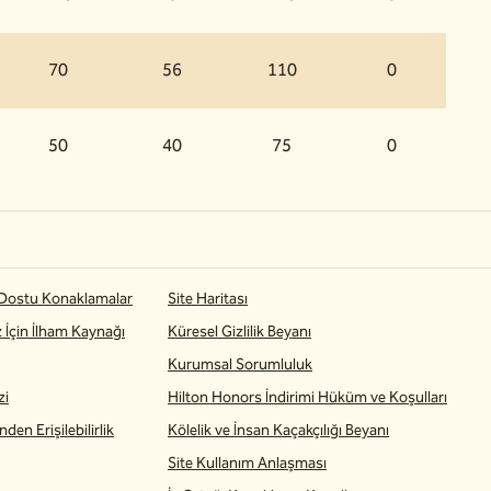
70
56
110
0
50
40
75
0
 Dostu Konaklamalar
Site Haritası
z İçin İlham Kaynağı
Küresel Gizlilik Beyanı
Kurumsal Sorumluluk
zi
Hilton Honors İndirimi Hüküm ve Koşulları
den Erişilebilirlik
Kölelik ve İnsan Kaçakçılığı Beyanı
Site Kullanım Anlaşması