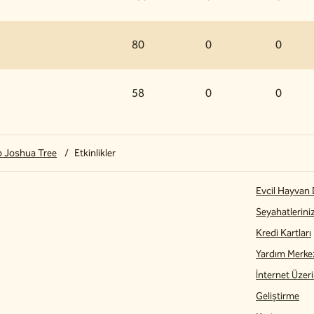
80
0
0
58
0
0
 Joshua Tree
/
Etkinlikler
Evcil Hayvan
Seyahatlerini
Kredi Kartları
Yardım Merke
İnternet Üzerin
Geliştirme