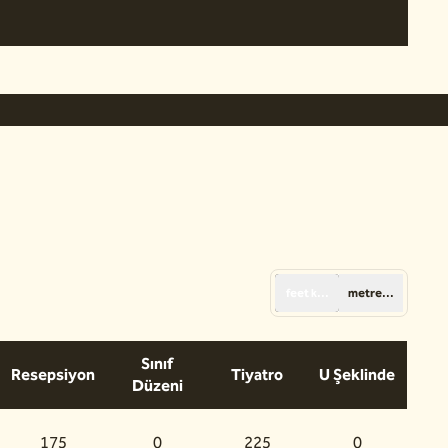
1
/
8
sonraki gör
feet kare
metrekare
Sınıf
Resepsiyon
Tiyatro
U Şeklinde
Düzeni
175
0
225
0