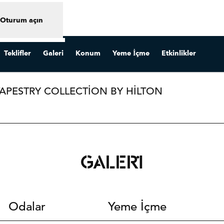
Oturum açın
Teklifler
Galeri
Konum
Yeme İçme
Etkinlikler
APESTRY COLLECTION BY HILTON
i sekme açar
GALERI
Odalar
Yeme İçme