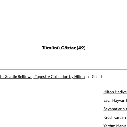
Tümünü Göster (49)
l Seattle Belltown, Tapestry Collection by Hilton
/
Galeri
Hilton Hediye 
Evcil Hayvan
Seyahatlerini
Kredi Kartları
Yardım Merke