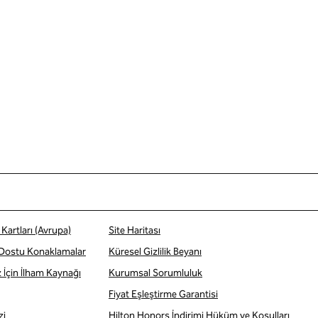
Kartları (Avrupa)
Site Haritası
 Dostu Konaklamalar
Küresel Gizlilik Beyanı
z İçin İlham Kaynağı
Kurumsal Sorumluluk
Fiyat Eşleştirme Garantisi
zi
Hilton Honors İndirimi Hüküm ve Koşulları