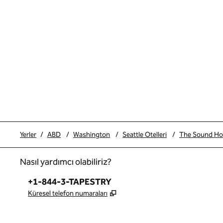
Yerler
/
ABD
/
Washington
/
Seattle Otelleri
/
The Sound Hote
Nasıl yardımcı olabiliriz?
Telefon:
+1-844-3-TAPESTRY
,
Yeni sekme açar
Küresel telefon numaraları
x
facebook
Instagram