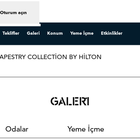
Oturum açın
Teklifler
Galeri
Konum
Yeme İçme
Etkinlikler
APESTRY COLLECTION BY HILTON
i sekme açar
GALERI
Odalar
Yeme İçme