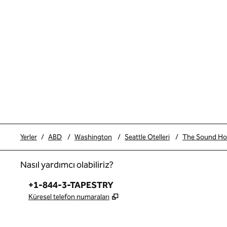
Yerler
/
ABD
/
Washington
/
Seattle Otelleri
/
The Sound Hote
Nasıl yardımcı olabiliriz?
Telefon:
+1-844-3-TAPESTRY
,
Yeni sekme açar
Küresel telefon numaraları
x
facebook
Instagram