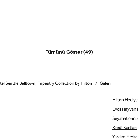
Tümünü Göster (49)
l Seattle Belltown, Tapestry Collection by Hilton
/
Galeri
Hilton Hediye 
Evcil Hayvan
Seyahatlerini
Kredi Kartları
Yardım Merke