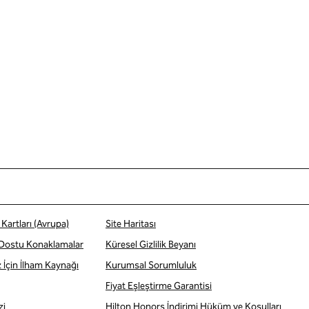
Kartları (Avrupa)
Site Haritası
 Dostu Konaklamalar
Küresel Gizlilik Beyanı
z İçin İlham Kaynağı
Kurumsal Sorumluluk
Fiyat Eşleştirme Garantisi
zi
Hilton Honors İndirimi Hüküm ve Koşulları