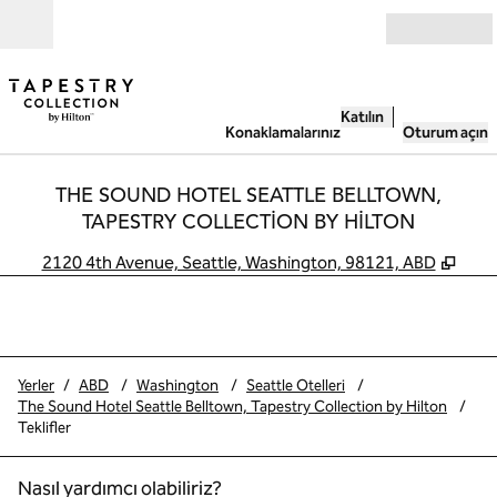
İçeriğe geçiş yap
Açık
Katılın
Konaklamalarınız
Oturum açın
THE SOUND HOTEL SEATTLE BELLTOWN,
TAPESTRY COLLECTION BY HILTON
,
Yeni
2120 4th Avenue, Seattle, Washington, 98121, ABD
Yerler
/
ABD
/
Washington
/
Seattle Otelleri
/
The Sound Hotel Seattle Belltown, Tapestry Collection by Hilton
/
Teklifler
Nasıl yardımcı olabiliriz?