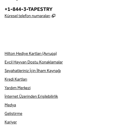
Telefon:
+1-844-3-TAPESTRY
,
Yeni sekme açar
Küresel telefon numaraları
x
facebook
Instagram
,
Yeni sekme açar
,
Yeni sekme açar
,
Yeni sekme açar
Hilton Hediye Kartları (Avrupa)
Evcil Hayvan Dostu Konaklamalar
Seyahatleriniz İçin İlham Kaynağı
Kredi Kartları
Yardım Merkezi
İnternet Üzerinden Erişilebilirlik
Medya
Geliştirme
Kariyer