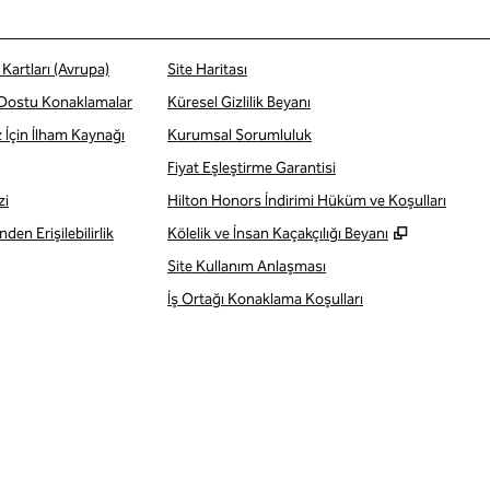
Kartları (Avrupa)
Site Haritası
 Dostu Konaklamalar
Küresel Gizlilik Beyanı
z İçin İlham Kaynağı
Kurumsal Sorumluluk
Fiyat Eşleştirme Garantisi
zi
Hilton Honors İndirimi Hüküm ve Koşulları
,
Yeni sekm
den Erişilebilirlik
Kölelik ve İnsan Kaçakçılığı Beyanı
Site Kullanım Anlaşması
İş Ortağı Konaklama Koşulları