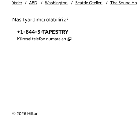
Yerler
/
ABD
/
Washington
/
Seattle Otelleri
/
The Sound Hote
Nasıl yardımcı olabiliriz?
Telefon:
+1-844-3-TAPESTRY
,
Yeni sekme açar
Küresel telefon numaraları
x
facebook
Instagram
,
Yeni sekme açar
,
Yeni sekme açar
,
Yeni sekme açar
©
2026
Hilton