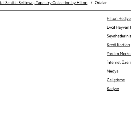
l Seattle Belltown, Tapestry Collection by Hilton
/
Odalar
Hilton Hediye 
Evcil Hayvan
Seyahatlerini
Kredi Kartları
Yardım Merke
İnternet Üzerin
Medya
Geliştirme
Kariyer