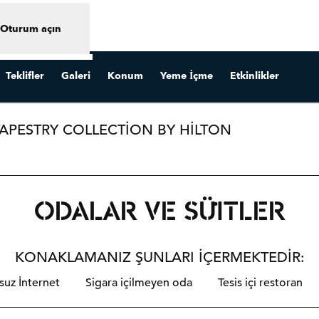
Oturum açın
Teklifler
Galeri
Konum
Yeme İçme
Etkinlikler
APESTRY COLLECTION BY HILTON
i sekme açar
ODALAR VE SÜITLER
KONAKLAMANIZ ŞUNLARI IÇERMEKTEDIR:
suz İnternet
Sigara içilmeyen oda
Tesis içi restoran