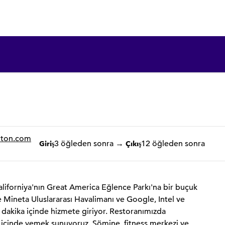
1 / 12
1
/
12
önceki görsel
sonraki görsel
lton.com
3 öğleden sonra
→
12 öğleden sonra
Giriş
Çıkış
aliforniya'nın Great America Eğlence Parkı'na bir buçuk
e Mineta Uluslararası Havalimanı ve Google, Intel ve
 dakika içinde hizmete giriyor. Restoranımızda
el içinde yemek sunuyoruz. Şömine, fitness merkezi ve