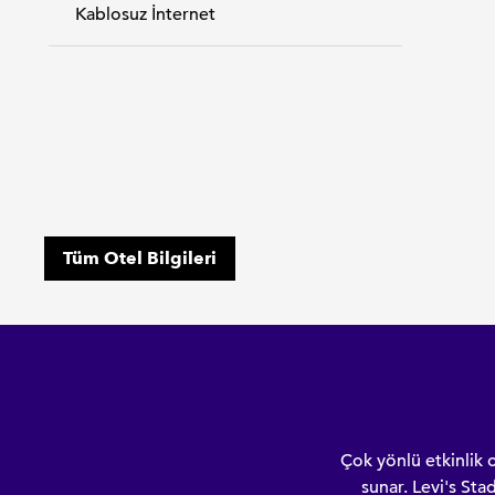
Kablosuz İnternet
Tüm Otel Bilgileri
Çok yönlü etkinlik 
sunar. Levi's St