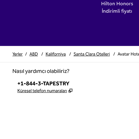
Hilton Honors
İndirimli fiyatı
Yerler
/
ABD
/
Kaliforniya
/
Santa Clara Otelleri
/
Avatar Hote
Nasıl yardımcı olabiliriz?
Telefon:
+1-844-3-TAPESTRY
,
Yeni sekme açar
Küresel telefon numaraları
x
facebook
Instagram
,
Yeni sekme açar
,
Yeni sekme açar
,
Yeni sekme açar