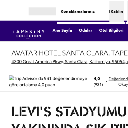
İçeriğe geçiş yap
Konaklamalarınız
Katılın
Menüyü aç
Ana Sayfa
Odalar
Otel Bilgileri
AVATAR HOTEL SANTA CLARA, TAPE
4200 Great America Pkwy, Santa Clara, Kaliforniya, 95054,
4,0
Değerlend
•
(
931
)
Okuy
LEVI'S STADYUMU