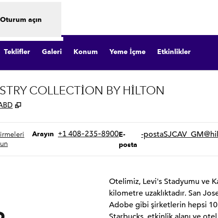
Oturum açın
Teklifler
Galeri
Konum
Yeme İçme
Etkinlikler
STRY COLLECTION BY HILTON
,
Yeni sekme açar
 ABD
Arayın
E
+1 408-235-8900
-postaSJCAV_GM
@hi
Arayın
irmeleri
E-
un
posta
Otelimiz, Levi's Stadyumu ve K
kilometre uzaklıktadır. San Jos
Adobe gibi şirketlerin hepsi 10
Starbucks, etkinlik alanı ve ot