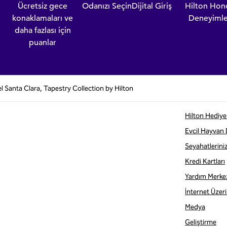
Ücretsiz gece
Odanızı Seçin
Dijital Giriş
Hilton Hon
konaklamaları ve
Deneyimle
daha fazlası için
puanlar
l Santa Clara, Tapestry Collection by Hilton
Hilton Hediye 
Evcil Hayvan
Seyahatlerini
Kredi Kartları
Yardım Merke
İnternet Üzerin
Medya
Geliştirme