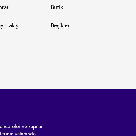
htar
Butik
yın akışı
Beşikler
encereler ve kapılar
erinin yakınında,