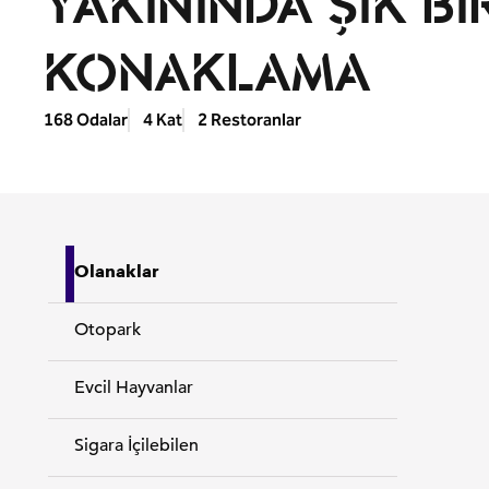
YAKININDA ŞIK BI
KONAKLAMA
168 Odalar
4 Kat
2 Restoranlar
Olanaklar
Otopark
Evcil Hayvanlar
Sigara İçilebilen