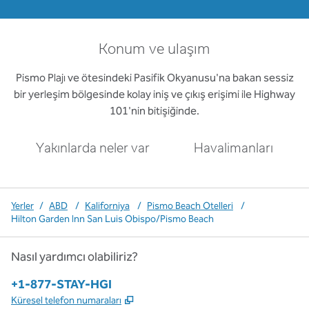
Konum ve ulaşım
Pismo Plajı ve ötesindeki Pasifik Okyanusu'na bakan sessiz
bir yerleşim bölgesinde kolay iniş ve çıkış erişimi ile Highway
101'nin bitişiğinde.
Yakınlarda neler var
Havalimanları
Yerler
/
ABD
/
Kaliforniya
/
Pismo Beach Otelleri
/
Hilton Garden Inn San Luis Obispo/Pismo Beach
Nasıl yardımcı olabiliriz?
Telefon:
+1-877-STAY-HGI
,
Yeni sekme açar
Küresel telefon numaraları