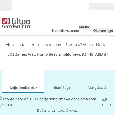
İçeriğe geçiş yap
Açık
Katılın
Konaklamalarınız
Oturum açın
Hilton Garden Inn San Luis Obispo/Pismo Beach
,
Yen
601 James Way, Pismo Beach, Kaliforniya, 93449, ABD
1
/
12
önceki görsel
sonr
1 / 12
Bize Ulaşın
Değerlendirmeler
Bize Ulaşın
Varış Saati
4,0
(
1191
)
Değerlendirmeleri Okuyun