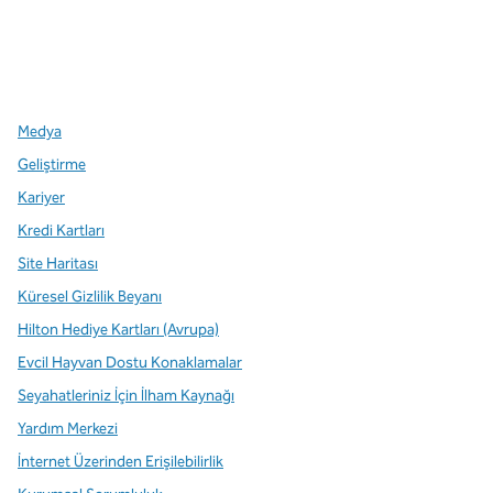
x
facebook
Instagram
,
Yeni sekme açar
,
Yeni sekme açar
,
Yeni sekme açar
Medya
Geliştirme
Kariyer
Kredi Kartları
Site Haritası
Küresel Gizlilik Beyanı
Hilton Hediye Kartları (Avrupa)
Evcil Hayvan Dostu Konaklamalar
Seyahatleriniz İçin İlham Kaynağı
Yardım Merkezi
İnternet Üzerinden Erişilebilirlik