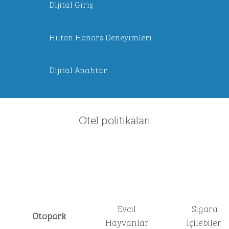
Dijital Giriş
Hilton Honors Deneyimleri
Dijital Anahtar
Otel politikaları
Evcil
Sigara
Otopark
Hayvanlar
İçilebilen