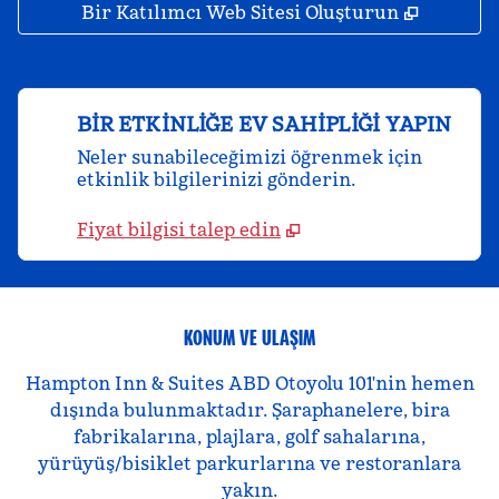
,
Yeni se
Bir Katılımcı Web Sitesi Oluşturun
BIR ETKINLIĞE EV SAHIPLIĞI YAPIN
Neler sunabileceğimizi öğrenmek için
etkinlik bilgilerinizi gönderin.
Fiyat bilgisi talep edin
KONUM VE ULAŞIM
Hampton Inn & Suites ABD Otoyolu 101'nin hemen
dışında bulunmaktadır. Şaraphanelere, bira
fabrikalarına, plajlara, golf sahalarına,
yürüyüş/bisiklet parkurlarına ve restoranlara
yakın.