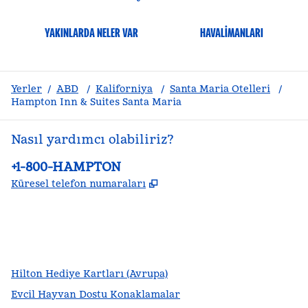
YAKINLARDA NELER VAR
HAVALIMANLARI
Yerler
/
ABD
/
Kaliforniya
/
Santa Maria Otelleri
/
Hampton Inn & Suites Santa Maria
Nasıl yardımcı olabiliriz?
Telefon:
+1-800-HAMPTON
,
Yeni sekme açar
Küresel telefon numaraları
facebook
x
Instagram
,
Yeni sekme açar
,
Yeni sekme açar
,
Yeni sekme açar
Hilton Hediye Kartları (Avrupa)
Evcil Hayvan Dostu Konaklamalar