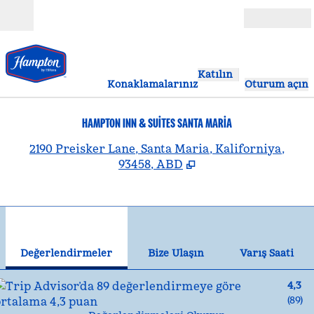
İçeriğe geçiş yap
Açık
Katılın
Konaklamalarınız
Oturum açın
HAMPTON INN & SUITES SANTA MARIA
,
Y
2190 Preisker Lane, Santa Maria, Kaliforniya,
93458, ABD
1
/
12
önceki görsel
son
1 / 12
Bize Ulaşın
Değerlendirmeler
Bize Ulaşın
Varış Saati
4,3
(
89
)