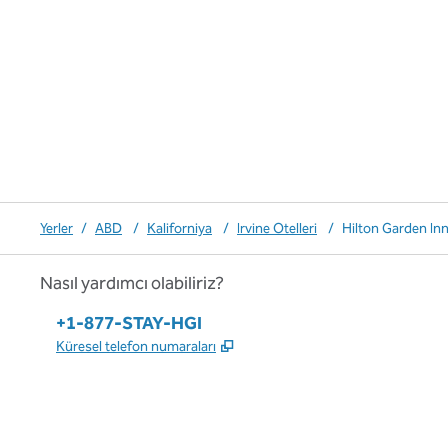
Yerler
/
ABD
/
Kaliforniya
/
Irvine Otelleri
/
Hilton Garden In
Nasıl yardımcı olabiliriz?
Telefon:
+1-877-STAY-HGI
,
Yeni sekme açar
Küresel telefon numaraları
x
facebook
Instagram
,
Yeni sekme açar
,
Yeni sekme açar
,
Yeni sekme açar