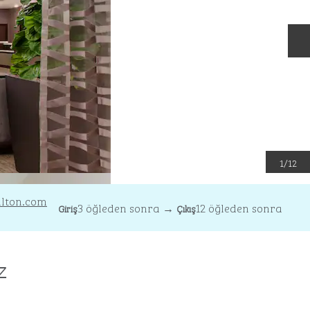
S
1
/
12
lton.com
3 öğleden sonra
→
12 öğleden sonra
Giriş
Çıkış
z