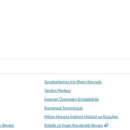
Seyahatleriniz İçin İlham Kaynağı
Yardım Merkezi
İnternet Üzerinden Erişilebilirlik
Kurumsal Sorumluluk
Hilton Honors İndirimi Hüküm ve Koşulları
,
Yeni sekm
ik Beyanı
Kölelik ve İnsan Kaçakçılığı Beyanı