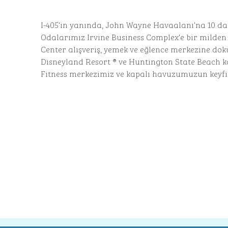
I-405'in yanında, John Wayne Havaalanı'na 10 dak
Odalarımız Irvine Business Complex'e bir milde
Center alışveriş, yemek ve eğlence merkezine dok
Disneyland Resort ® ve Huntington State Beach ka
Fitness merkezimiz ve kapalı havuzumuzun keyfin