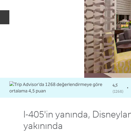
Önceki slayt
4,5
•
(
1268
)
I-405'in yanında, Disneyla
yakınında