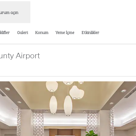
urum açın
klifler
Galeri
Konum
Yeme İçme
Etkinlikler
unty Airport
 sekme açar