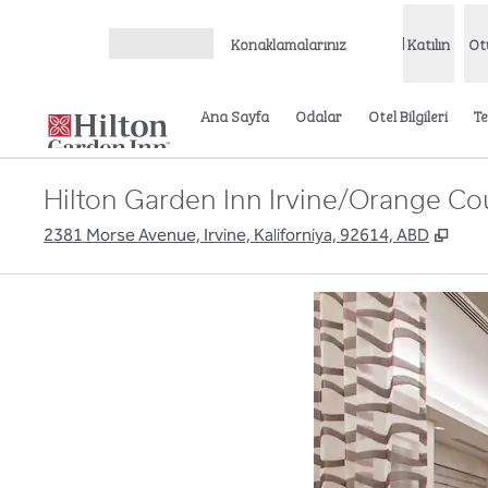
İçeriğe geçiş yap
Konaklamalarınız
Katılın
Ot
Menüyü aç
Ana Sayfa
Odalar
Otel Bilgileri
Te
Hilton Garden Inn Irvine/Orange Co
,
Yeni
2381 Morse Avenue, Irvine, Kaliforniya, 92614, ABD