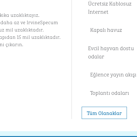
Ücretsiz Kablosuz
İnternet
ika uzaklıktayız.
n daha az ve IrvineSpecum
Kapalı havuz
uz mil uzaklıktadır.
pıdan 15 mil uzaklıktadır.
i çıkarın.
Evcil hayvan dostu
odalar
Eğlence yayın akışı
Toplantı odaları
Tüm Olanaklar