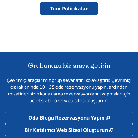
Tüm Politikalar
Grubunuzu bir araya getirin
Çevrimiçi araçlarımız grup seyahatini kolaylaştırır. Çevrimiçi
olarak anında 10 - 25 oda rezervasyonu yapın, ardından
misafirlerinizin konaklama rezervasyonlarını yapmaları için
ücretsiz bir özel web sitesi oluşturun.
,
Yeni sekm
Oda Bloğu Rezervasyonu Yapın
,
Yeni sek
Bir Katılımcı Web Sitesi Oluşturun