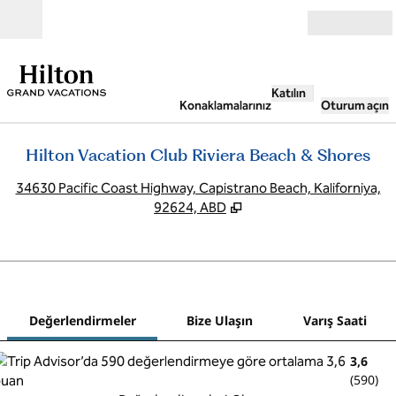
İçeriğe geçiş yap
Açık
Katılın
Konaklamalarınız
Oturum açın
Hilton Vacation Club Riviera Beach & Shores
,
Y
34630 Pacific Coast Highway, Capistrano Beach, Kaliforniya,
92624, ABD
1
/
12
önceki görsel
sonr
1 / 12
Bize Ulaşın
Değerlendirmeler
Bize Ulaşın
Varış Saati
3,6
(
590
)