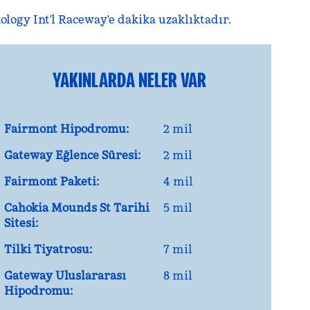
ogy Int’l Raceway'e dakika uzaklıktadır.
YAKINLARDA NELER VAR
Fairmont Hipodromu:
2 mil
Gateway Eğlence Süresi:
2 mil
Fairmont Paketi:
4 mil
Cahokia Mounds St Tarihi
5 mil
Sitesi:
Tilki Tiyatrosu:
7 mil
Gateway Uluslararası
8 mil
Hipodromu: