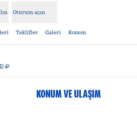
lın
Oturum açın
leri
Teklifler
Galeri
Konum
,
Yeni sekme açar
BD
KONUM VE ULAŞIM