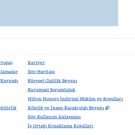
vrupa)
Kariyer
klamalar
Site Haritası
m Kaynağı
Küresel Gizlilik Beyanı
Kurumsal Sorumluluk
Hilton Honors İndirimi Hüküm ve Koşulları
,
Yeni sek
bilirlik
Kölelik ve İnsan Kaçakçılığı Beyanı
Site Kullanım Anlaşması
İş Ortağı Konaklama Koşulları