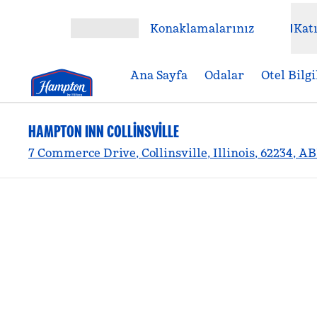
İçeriğe geçiş yap
Konaklamalarınız
Katı
Menüyü aç
Ana Sayfa
Odalar
Otel Bilgi
HAMPTON INN COLLINSVILLE
7 Commerce Drive, Collinsville, Illinois, 62234, A