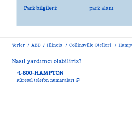
Park bilgileri:
park alanı
Yerler
/
ABD
/
Illinois
/
Collinsville Otelleri
/
Hampto
Nasıl yardımcı olabiliriz?
Telefon:
+1-800-HAMPTON
,
Yeni sekme açar
Küresel telefon numaraları
facebook
x
Instagram
,
Yeni sekme açar
,
Yeni sekme açar
,
Yeni sekme açar