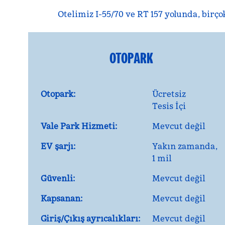
Otelimiz I-55/70 ve RT 157 yolunda, bir
OTOPARK
Otopark:
Ücretsiz
Tesis İçi
Vale Park Hizmeti:
Mevcut değil
EV şarjı:
Yakın zamanda,
1 mil
Güvenli:
Mevcut değil
Kapsanan:
Mevcut değil
Giriş/Çıkış ayrıcalıkları:
Mevcut değil