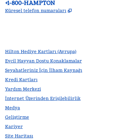
Telefon:
+1-800-HAMPTON
,
Yeni sekme açar
Küresel telefon numaraları
facebook
x
Instagram
,
Yeni sekme açar
,
Yeni sekme açar
,
Yeni sekme açar
Hilton Hediye Kartları (Avrupa)
Evcil Hayvan Dostu Konaklamalar
Seyahatleriniz İçin İlham Kaynağı
Kredi Kartları
Yardım Merkezi
İnternet Üzerinden Erişilebilirlik
Medya
Geliştirme
Kariyer
Site Haritası