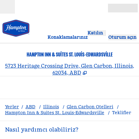
İçeriğe geçiş yap
Açık
Katılın
Konaklamalarınız
Oturum açın
HAMPTON INN & SUITES ST. LOUIS-EDWARDSVILLE
,
Y
5723 Heritage Crossing Drive, Glen Carbon, Illinois,
62034, ABD
Yerler
/
ABD
/
Illinois
/
Glen Carbon Otelleri
/
Hampton Inn & Suites St. Louis-Edwardsville
/
Teklifler
Nasıl yardımcı olabiliriz?