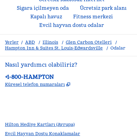
Sigara içilmeyen oda
Ücretsiz park alanı
Kapalı havuz
Fitness merkezi
Evcil hayvan dostu odalar
Yerler
/
ABD
/
Illinois
/
Glen Carbon Otelleri
/
Hampton Inn & Suites St. Louis-Edwardsville
/
Odalar
Nasıl yardımcı olabiliriz?
Telefon:
+1-800-HAMPTON
,
Yeni sekme açar
Küresel telefon numaraları
facebook
x
Instagram
,
Yeni sekme açar
,
Yeni sekme açar
,
Yeni sekme açar
Hilton Hediye Kartları (Avrupa)
Evcil Hayvan Dostu Konaklamalar