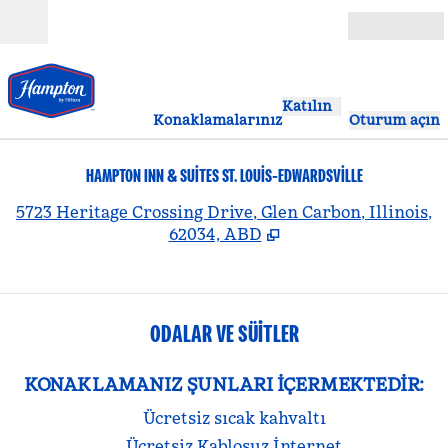
İçeriğe geçiş yap
Açık
Katılın
Konaklamalarınız
Oturum açın
HAMPTON INN & SUITES ST. LOUIS-EDWARDSVILLE
,
Y
5723 Heritage Crossing Drive, Glen Carbon, Illinois,
62034, ABD
ODALAR VE SÜITLER
KONAKLAMANIZ ŞUNLARI IÇERMEKTEDIR:
Ücretsiz sıcak kahvaltı
Ücretsiz Kablosuz İnternet