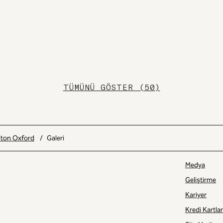
TÜMÜNÜ GÖSTER (50)
lton Oxford
/
Galeri
Medya
Geliştirme
Kariyer
Kredi Kartlar