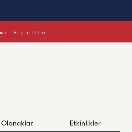
çme
Etkinlikler
Olanaklar
Etkinlikler