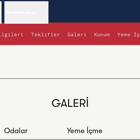
n
Oturum açın
ilgileri
Teklifler
Galeri
Konum
Yeme İ
 sekme açar
GALERI
Odalar
Yeme İçme