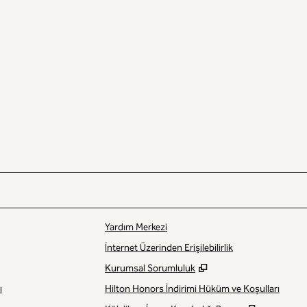
Yardım Merkezi
İnternet Üzerinden Erişilebilirlik
,
Yeni sekme açar
Kurumsal Sorumluluk
ı
Hilton Honors İndirimi Hüküm ve Koşulları