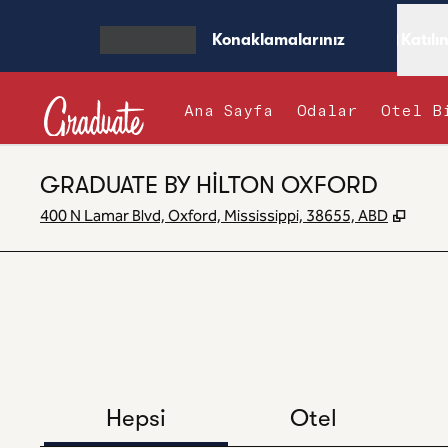
İçeriğe geçiş yap
Konaklamalarınız
Katılı
MENÜYÜ AÇ
Ana Sayfa
Odalar
Otel B
GRADUATE BY HILTON OXFORD
,
Yeni
400 N Lamar Blvd, Oxford, Mississippi, 38655, ABD
Hepsi
Otel