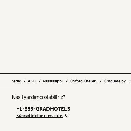
Yerler
/
ABD
/
Mississippi
/
Oxford Otelleri
/
Graduate by Hi
Nasıl yardımcı olabiliriz?
Telefon:
+1-833-GRADHOTELS
,
Yeni sekme açar
Küresel telefon numaraları