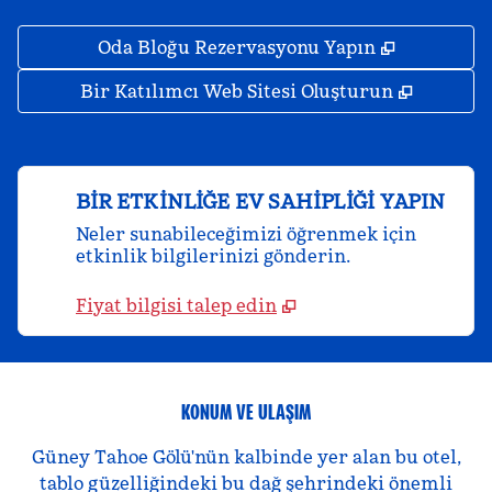
,
Yeni sekm
Oda Bloğu Rezervasyonu Yapın
,
Yeni se
Bir Katılımcı Web Sitesi Oluşturun
BIR ETKINLIĞE EV SAHIPLIĞI YAPIN
Neler sunabileceğimizi öğrenmek için
etkinlik bilgilerinizi gönderin.
Fiyat bilgisi talep edin
KONUM VE ULAŞIM
Güney Tahoe Gölü'nün kalbinde yer alan bu otel,
tablo güzelliğindeki bu dağ şehrindeki önemli