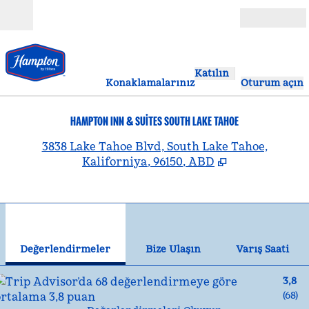
İçeriğe geçiş yap
Açık
Katılın
Konaklamalarınız
Oturum açın
HAMPTON INN & SUITES SOUTH LAKE TAHOE
,
Y
3838 Lake Tahoe Blvd, South Lake Tahoe,
Kaliforniya, 96150, ABD
1
/
12
önceki görsel
son
1 / 12
Bize Ulaşın
Değerlendirmeler
Bize Ulaşın
Varış Saati
3,8
(
68
)