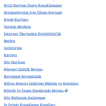
Evcil Hayvan Dostu Konaklamalar
Seyahatleriniz İçin İlham Kaynağı
Kredi Kartları
Yardım Merkezi
İnternet Üzerinden Erişilebilirlik
Medya
Geliştirme
Kariyer
Site Haritası
Küresel Gizlilik Beyanı
Kurumsal Sorumluluk
Hilton Honors İndirimi Hüküm ve Koşulları
,
Yeni sekme açar
Kölelik ve İnsan Kaçakçılığı Beyanı
Site Kullanım Anlaşması
İş Ortağı Konaklama Koşulları