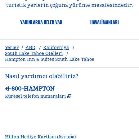
turistik yerlerin çoğuna yürüme mesafesindedir.
YAKINLARDA NELER VAR
HAVALIMANLARI
Yerler
/
ABD
/
Kaliforniya
/
South Lake Tahoe Otelleri
/
Hampton Inn & Suites South Lake Tahoe
Nasıl yardımcı olabiliriz?
Telefon:
+1-800-HAMPTON
,
Yeni sekme açar
Küresel telefon numaraları
facebook
x
Instagram
,
Yeni sekme açar
,
Yeni sekme açar
,
Yeni sekme açar
Hilton Hediye Kartları (Avrupa)