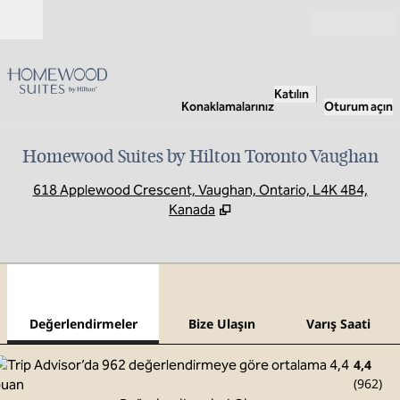
İçeriğe geçiş yap
Açık
Katılın
Konaklamalarınız
Oturum açın
Homewood Suites by Hilton Toronto Vaughan
,
Y
618 Applewood Crescent, Vaughan, Ontario, L4K 4B4,
Kanada
1
/
12
önceki görsel
sonr
1 / 12
Bize Ulaşın
Değerlendirmeler
Bize Ulaşın
Varış Saati
4,4
(
962
)