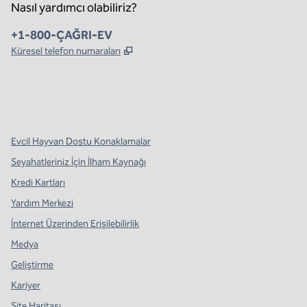
Nasıl yardımcı olabiliriz?
Telefon:
+1-800-ÇAĞRI-EV
,
Yeni sekme açar
Küresel telefon numaraları
x
facebook
Instagram
,
Yeni sekme açar
,
Yeni sekme açar
,
Yeni sekme açar
Evcil Hayvan Dostu Konaklamalar
Seyahatleriniz İçin İlham Kaynağı
Kredi Kartları
Yardım Merkezi
İnternet Üzerinden Erişilebilirlik
Medya
Geliştirme
Kariyer
Site Haritası