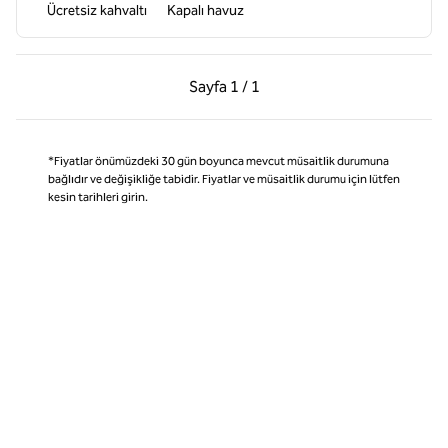
Ücretsiz kahvaltı
Kapalı havuz
Önceki Sayfa, 1 / 1
Sonraki Sayfa, 1 / 1
Sayfa
1 / 1
Sayfa 1 / 1
*Fiyatlar önümüzdeki 30 gün boyunca mevcut müsaitlik durumuna
bağlıdır ve değişikliğe tabidir. Fiyatlar ve müsaitlik durumu için lütfen
kesin tarihleri girin.