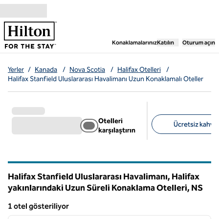
İçeriğe geçiş yap
,
Yeni bir sekme aç
Konaklamalarınız
Katılın
Oturum açın
Yerler
/
Kanada
/
Nova Scotia
/
Halifax Otelleri
/
Halifax Stanfield Uluslararası Havalimanı Uzun Konaklamalı Oteller
Otelleri
Ücretsiz kahvalt
karşılaştırın
Önerilen filtreler
Halifax Stanfield Uluslararası Havalimanı, Halifax
yakınlarındaki Uzun Süreli Konaklama Otelleri,
NS
Nova Scotia
1 otel gösteriliyor
1
/
12
1 otel gösteriliyor