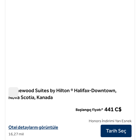
önceki görsel
sonraki
1 / 12
Homewood Suites by Hilton ® Halifax-Downtown,
Nova Scotia, Kanada
Homewood Suites by Hilton ® Halifax-Downtown, Nova Scoti
441 C$
Başlangıç fiyatı*
Honors İndirimi Yarı Esnek
Homewood Suites by Hilton® Halifax-Downtown, Nova Scotia, Kanada iç
Otel detaylarını görüntüle
Tarih Seç
16,27 mil