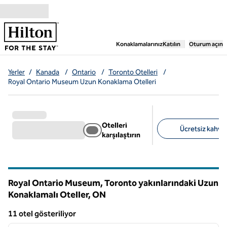
İçeriğe geçiş yap
,
Yeni bir sekme aç
Konaklamalarınız
Katılın
Oturum açın
Yerler
/
Kanada
/
Ontario
/
Toronto Otelleri
/
Royal Ontario Museum Uzun Konaklama Otelleri
Otelleri
Ücretsiz kahvalt
karşılaştırın
Önerilen filtreler
Royal Ontario Museum, Toronto yakınlarındaki Uzun
Konaklamalı Oteller,
ON
Ontario
11 otel gösteriliyor
1
/
12
11 otel gösteriliyor