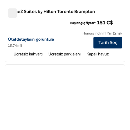
Home2 Suites by Hilton Toronto Brampton
Home2 Suites by Hilton Toronto Brampton
151 C$
Başlangıç fiyatı*
Honors İndirimi Yarı Esnek
Home2 Suites by Hilton Toronto Brampton için otel ayrıntılarını görü
Otel detaylarını görüntüle
Tarih Seç
15,74 mil
Ücretsiz kahvaltı
Ücretsiz park alanı
Kapalı havuz
1
/
13
önceki görsel
sonraki
1 / 13