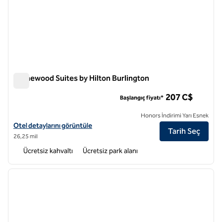
Homewood Suites by Hilton Burlington
Homewood Suites by Hilton Burlington
207 C$
Başlangıç fiyatı*
Honors İndirimi Yarı Esnek
Homewood Suites by Hilton Burlington için otel detaylarını görüntüle
Otel detaylarını görüntüle
Tarih Seç
26,25 mil
Ücretsiz kahvaltı
Ücretsiz park alanı
1
/
12
önceki görsel
sonraki
1 / 12