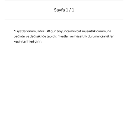
Önceki Sayfa, 1 / 1
Sonraki Sayfa, 1 / 1
Sayfa
1 / 1
Sayfa 1 / 1
*Fiyatlar önümüzdeki 30 gün boyunca mevcut müsaitlik durumuna
bağlıdır ve değişikliğe tabidir. Fiyatlar ve müsaitlik durumu için lütfen
kesin tarihleri girin.