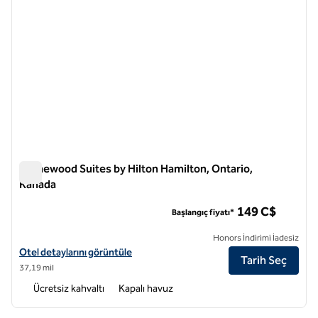
Homewood Suites by Hilton Hamilton, Ontario,
Kanada
Homewood Suites by Hilton Hamilton, Ontario, Kanada
149 C$
Başlangıç fiyatı*
Honors İndirimi İadesiz
Homewood Suites by Hilton Hamilton, Ontario, Kanada için otel bilgil
Otel detaylarını görüntüle
Tarih Seç
37,19 mil
Ücretsiz kahvaltı
Kapalı havuz