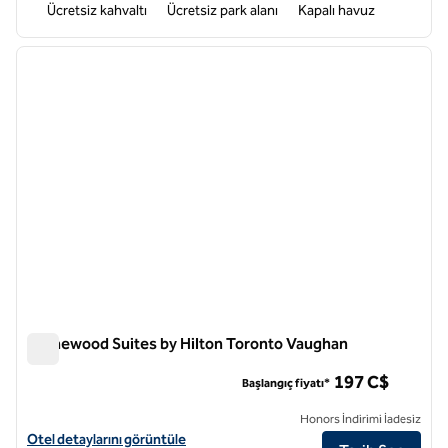
Ücretsiz kahvaltı
Ücretsiz park alanı
Kapalı havuz
1
/
12
önceki görsel
sonraki
1 / 12
Homewood Suites by Hilton Toronto Vaughan
Homewood Suites by Hilton Toronto Vaughan
197 C$
Başlangıç fiyatı*
Honors İndirimi İadesiz
Homewood Suites by Hilton Toronto Vaughan için otel ayrıntılarını gö
Otel detaylarını görüntüle