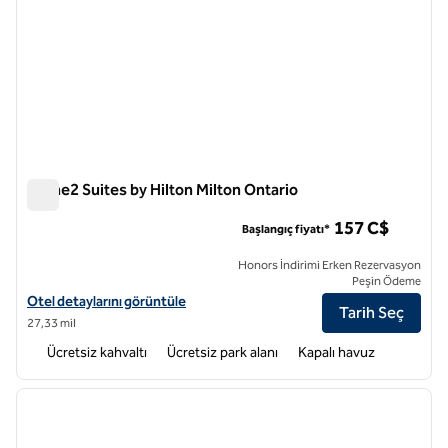
Home2 Suites by Hilton Milton Ontario
Home2 Suites by Hilton Milton Ontario
157 C$
Başlangıç fiyatı*
Honors İndirimi Erken Rezervasyon
Peşin Ödeme
Home2 Suites by Hilton Milton Ontario için otel detaylarını görüntüle
Otel detaylarını görüntüle
Tarih Seç
27,33 mil
Ücretsiz kahvaltı
Ücretsiz park alanı
Kapalı havuz
1
/
12
önceki görsel
sonraki
1 / 12