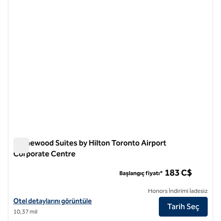
önceki görsel
sonraki
1 / 12
Homewood Suites by Hilton Toronto Airport
Corporate Centre
Homewood Suites by Hilton Toronto Airport Corporate Cent
183 C$
Başlangıç fiyatı*
Honors İndirimi İadesiz
Homewood Suites by Hilton Toronto Airport Corporate Centre için ote
Otel detaylarını görüntüle
Tarih Seç
10,37 mil