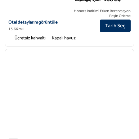
Honors İndirimi Erken Rezervasyon
Peşin Ödeme
Home2 Suites by Hilton Vaughan Toronto ON için otel detaylarını gör
Otel detaylarını görüntüle
Tarih Seç
13,66 mil
Ücretsiz kahvaltı
Kapalı havuz
1
/
12
önceki görsel
sonraki
1 / 12