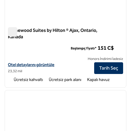
Homewood Suites by Hilton ® Ajax, Ontario,
Kanada
Homewood Suites by Hilton ® Ajax, Ontario, Kanada
151 C$
Başlangıç fiyatı*
Honors İndirimi İadesiz
Homewood Suites by Hilton® Ajax, Ontario, Kanada için otel bilgilerin
Otel detaylarını görüntüle
Tarih Seç
23,32 mil
Ücretsiz kahvaltı
Ücretsiz park alanı
Kapalı havuz
1
/
12
önceki görsel
sonraki
1 / 12