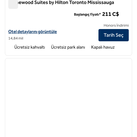
Homewood Suites by Hilton Toronto Mississauga
Homewood Suites by Hilton Toronto Mississauga
211 C$
Başlangıç fiyatı*
Honors İndirimi
Homewood Suites by Hilton Toronto Mississauga için otel ayrıntıların
Otel detaylarını görüntüle
Tarih Seç
14,84 mil
Ücretsiz kahvaltı
Ücretsiz park alanı
Kapalı havuz
1
/
12
önceki görsel
sonraki
1 / 12