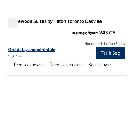
Homewood Suites by Hilton Toronto Oakville
Homewood Suites by Hilton Toronto Oakville
243 C$
Başlangıç fiyatı*
Honors İndirimi Yarı Esnek
Homewood Suites by Hilton Toronto Oakville için otel detaylarını gör
Otel detaylarını görüntüle
Tarih Seç
17,63 mil
Ücretsiz kahvaltı
Ücretsiz park alanı
Kapalı havuz
1
/
12
önceki görsel
sonraki
1 / 12