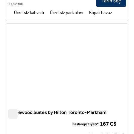
Tarih Seç
11,58 mil
Ücretsiz kahvaltı
Ücretsiz park alanı
Kapalı havuz
1
/
12
önceki görsel
sonraki
1 / 12
Homewood Suites by Hilton Toronto-Markham
Homewood Suites by Hilton Toronto-Markham
167 C$
Başlangıç fiyatı*