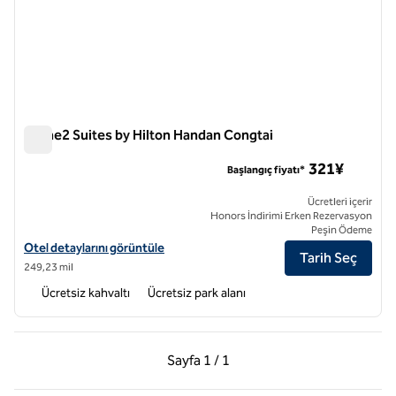
Home2 Suites by Hilton Handan Congtai
Home2 Suites by Hilton Handan Congtai
321¥
Başlangıç fiyatı*
Ücretleri içerir
Honors İndirimi Erken Rezervasyon
Peşin Ödeme
Home2 Suites by Hilton Handan Congtai için otel detaylarını görüntül
Otel detaylarını görüntüle
Tarih Seç
249,23 mil
Ücretsiz kahvaltı
Ücretsiz park alanı
Önceki Sayfa, 1 / 1
Sonraki Sayfa, 1 / 1
Sayfa
1 / 1
Sayfa 1 / 1