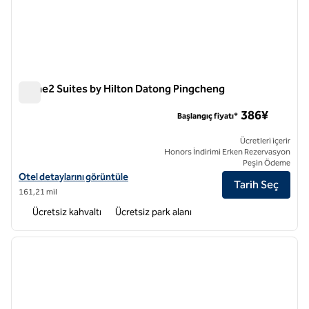
Home2 Suites by Hilton Datong Pingcheng
Home2 Suites by Hilton Datong Pingcheng
386¥
Başlangıç fiyatı*
Ücretleri içerir
Honors İndirimi Erken Rezervasyon
Peşin Ödeme
Home2 Suites by Hilton Datong Pingcheng için otel detaylarını görün
Otel detaylarını görüntüle
Tarih Seç
161,21 mil
Ücretsiz kahvaltı
Ücretsiz park alanı
1
/
12
önceki görsel
sonraki
1 / 12