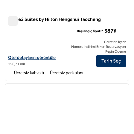
Home2 Suites by Hilton Hengshui Taocheng
Home2 Suites by Hilton Hengshui Taocheng
387¥
Başlangıç fiyatı*
Ücretleri içerir
Honors İndirimi Erken Rezervasyon
Peşin Ödeme
Home2 Suites by Hilton Hengshui Taocheng için otel bilgilerini görün
Otel detaylarını görüntüle
Tarih Seç
156,31 mil
Ücretsiz kahvaltı
Ücretsiz park alanı
1
/
12
önceki görsel
sonraki
1 / 12