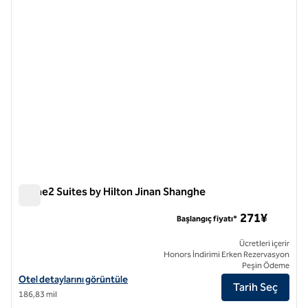
Home2 Suites by Hilton Jinan Shanghe
Home2 Suites by Hilton Jinan Shanghe
271¥
Başlangıç fiyatı*
Ücretleri içerir
Honors İndirimi Erken Rezervasyon
Peşin Ödeme
Home2 Suites by Hilton Jinan Shanghe için otel bilgilerini görüntüleyi
Otel detaylarını görüntüle
Tarih Seç
186,83 mil