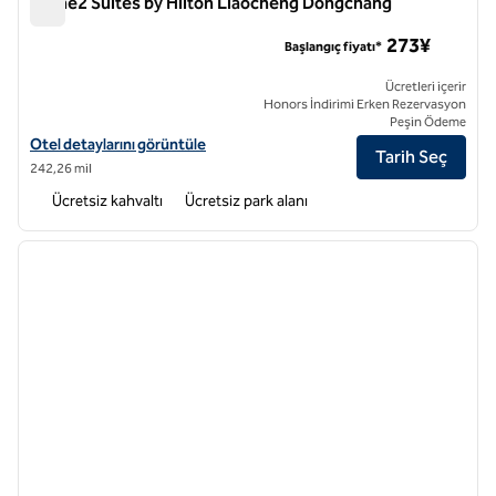
Home2 Suites by Hilton Liaocheng Dongchang
Home2 Suites by Hilton Liaocheng Dongchang
273¥
Başlangıç fiyatı*
Ücretleri içerir
Honors İndirimi Erken Rezervasyon
Peşin Ödeme
Home2 Suites by Hilton Liaocheng Dongchang için otel detaylarını g
Otel detaylarını görüntüle
Tarih Seç
242,26 mil
Ücretsiz kahvaltı
Ücretsiz park alanı
1
/
12
önceki görsel
sonraki
1 / 12