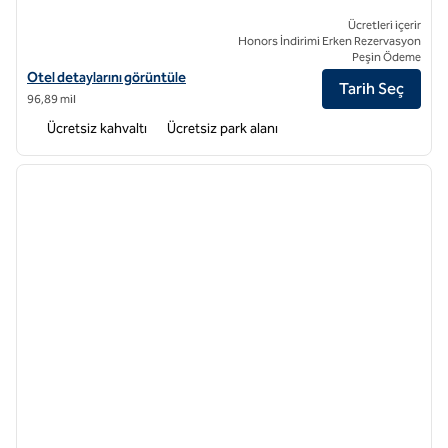
Ücretleri içerir
Honors İndirimi Erken Rezervasyon
Peşin Ödeme
Home2 Suites by Hilton Tangshan South Lake Park için otel bilgilerini
Otel detaylarını görüntüle
Tarih Seç
96,89 mil
Ücretsiz kahvaltı
Ücretsiz park alanı
1
/
12
önceki görsel
sonraki
1 / 12