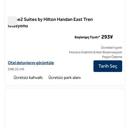
Home2 Suites by Hilton Handan East Tren
İstasyonu
Home2 Suites by Hilton Handan East Tren İstasyonu
293¥
Başlangıç fiyatı*
Ücretleri içerir
Honors İndirimi Erken Rezervasyon
Peşin Ödeme
Home2 Suites by Hilton Handan East Tren İstasyonu için otel detaylar
Otel detaylarını görüntüle
Tarih Seç
248,31 mil
Ücretsiz kahvaltı
Ücretsiz park alanı
1
/
12
önceki görsel
sonraki
1 / 12