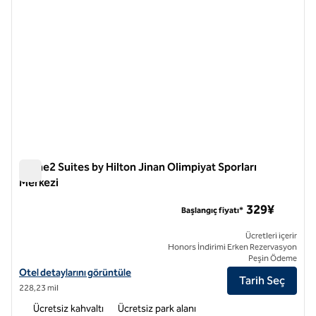
Home2 Suites by Hilton Jinan Olimpiyat Sporları
Merkezi
Home2 Suites by Hilton Jinan Olimpiyat Sporları Merkezi
329¥
Başlangıç fiyatı*
Ücretleri içerir
Honors İndirimi Erken Rezervasyon
Peşin Ödeme
Home2 Suites by Hilton Jinan Olympic Sports Center için otel detayla
Otel detaylarını görüntüle
Tarih Seç
228,23 mil
Ücretsiz kahvaltı
Ücretsiz park alanı