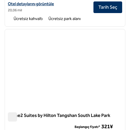
Home2 Suites by Hilton Beijing Shunyi için otel detaylarını görüntüley
Otel detaylarını görüntüle
Tarih Seç
20,06 mil
Ücretsiz kahvaltı
Ücretsiz park alanı
1
/
12
önceki görsel
sonraki
1 / 12
Home2 Suites by Hilton Tangshan South Lake Park
Home2 Suites by Hilton Tangshan South Lake Park
321¥
Başlangıç fiyatı*