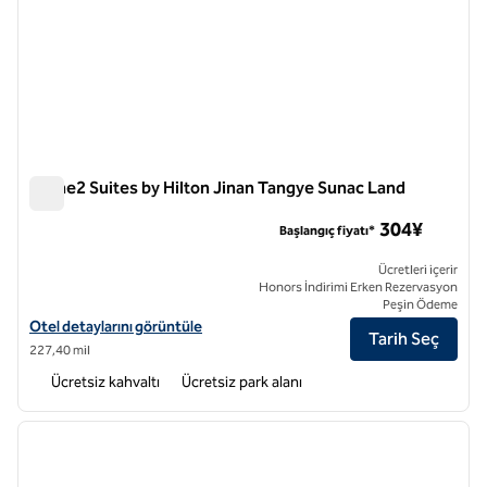
Home2 Suites by Hilton Jinan Tangye Sunac Land
Home2 Suites by Hilton Jinan Tangye Sunac Land
304¥
Başlangıç fiyatı*
Ücretleri içerir
Honors İndirimi Erken Rezervasyon
Peşin Ödeme
Home2 Suites by Hilton Jinan Tangye Sunac Land için otel detaylarını
Otel detaylarını görüntüle
Tarih Seç
227,40 mil
Ücretsiz kahvaltı
Ücretsiz park alanı
1
/
12
önceki görsel
sonraki
1 / 12