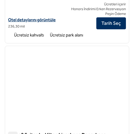
Ücretleri içerir
Honors İndirimi Erken Rezervasyon
Peşin Ödeme
Home2 Suites by Hilton Xingcheng Seaside için otel bilgilerini görünt
Otel detaylarını görüntüle
Tarih Seç
236,30 mil
Ücretsiz kahvaltı
Ücretsiz park alanı
1
/
12
önceki görsel
sonraki
1 / 12