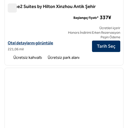
Home2 Suites by Hilton Xinzhou Antik Şehir
Home2 Suites by Hilton Xinzhou Antik Şehir
337¥
Başlangıç fiyatı*
Ücretleri içerir
Honors İndirimi Erken Rezervasyon
Peşin Ödeme
Home2 Suites by Hilton Xinzhou Ancient City için otel detaylarını gör
Otel detaylarını görüntüle
Tarih Seç
221,06 mil
Ücretsiz kahvaltı
Ücretsiz park alanı
1
/
12
önceki görsel
sonraki
1 / 12