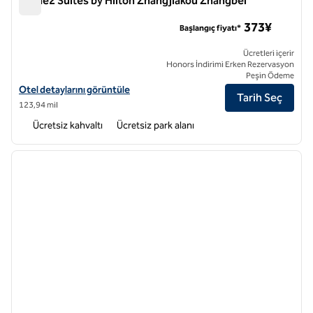
Home2 Suites by Hilton Zhangjiakou Zhangbei
Home2 Suites by Hilton Zhangjiakou Zhangbei
373¥
Başlangıç fiyatı*
Ücretleri içerir
Honors İndirimi Erken Rezervasyon
Peşin Ödeme
Home2 Suites by Hilton Zhangjiakou Zhangbei için otel bilgilerini gör
Otel detaylarını görüntüle
Tarih Seç
123,94 mil
Ücretsiz kahvaltı
Ücretsiz park alanı
1
/
12
önceki görsel
sonraki
1 / 12