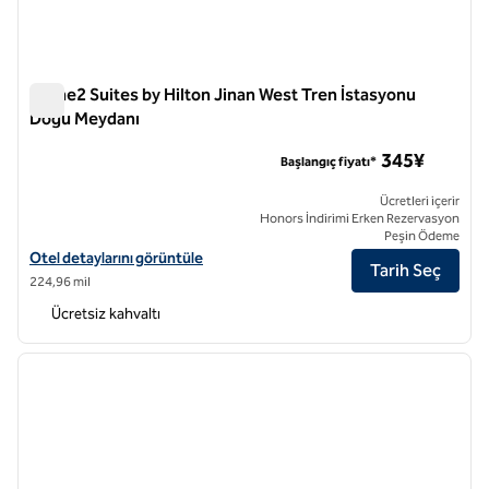
Home2 Suites by Hilton Jinan West Tren İstasyonu
Doğu Meydanı
Home2 Suites by Hilton Jinan West Tren İstasyonu Doğu Me
345¥
Başlangıç fiyatı*
Ücretleri içerir
Honors İndirimi Erken Rezervasyon
Peşin Ödeme
Home2 Suites by Hilton Jinan West Railway Station East Square için ot
Otel detaylarını görüntüle
Tarih Seç
224,96 mil
Ücretsiz kahvaltı
1
/
12
önceki görsel
sonraki
1 / 12