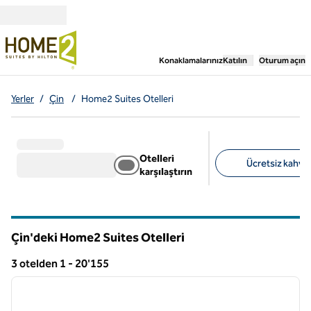
İçeriğe geçiş yap
,
Yeni bir sekme aç
Konaklamalarınız
Katılın
Oturum açın
Yerler
/
Çin
/
Home2 Suites Otelleri
Otelleri
Ücretsiz kahvalt
karşılaştırın
Önerilen filtreler
Çin'deki Home2 Suites Otelleri
3 otelden 1 - 20'155
1
/
12
155 otel gösteriliyor
önceki görsel
sonraki
1 / 12