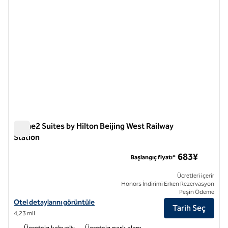
Home2 Suites by Hilton Beijing West Railway
Station
Home2 Suites by Hilton Beijing West Railway Station
683¥
Başlangıç fiyatı*
Ücretleri içerir
Honors İndirimi Erken Rezervasyon
Peşin Ödeme
Home2 Suites by Hilton Beijing West Tren İstasyonu için otel detaylar
Otel detaylarını görüntüle
Tarih Seç
4,23 mil