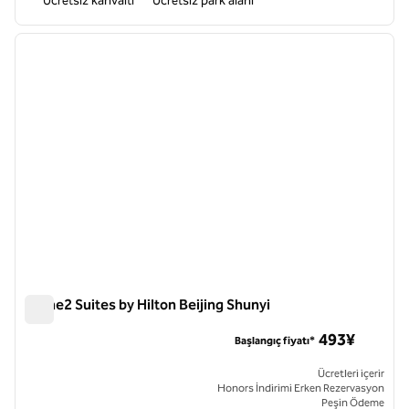
Ücretsiz kahvaltı
Ücretsiz park alanı
1
/
12
önceki görsel
sonraki
1 / 12
Home2 Suites by Hilton Beijing Shunyi
Home2 Suites by Hilton Beijing Shunyi
493¥
Başlangıç fiyatı*
Ücretleri içerir
Honors İndirimi Erken Rezervasyon
Peşin Ödeme