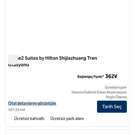
Home2 Suites by Hilton Shijiazhuang Tren
İstasyonu
Home2 Suites by Hilton Shijiazhuang Tren İstasyonu
362¥
Başlangıç fiyatı*
Ücretleri içerir
Honors İndirimi Erken Rezervasyon
Peşin Ödeme
Home2 Suites by Hilton Shijiazhuang Tren İstasyonu için otel detaylar
Otel detaylarını görüntüle
Tarih Seç
167,53 mil
Ücretsiz kahvaltı
Ücretsiz park alanı
1
/
12
önceki görsel
sonraki
1 / 12