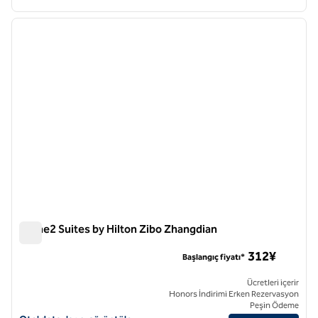
1
/
12
önceki görsel
sonraki
1 / 12
Home2 Suites by Hilton Zibo Zhangdian
Home2 Suites by Hilton Zibo Zhangdian
312¥
Başlangıç fiyatı*
Ücretleri içerir
Honors İndirimi Erken Rezervasyon
Peşin Ödeme