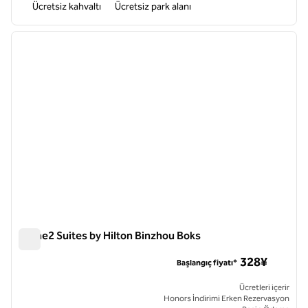
Ücretsiz kahvaltı
Ücretsiz park alanı
1
/
12
önceki görsel
sonraki
1 / 12
Home2 Suites by Hilton Binzhou Boks
Home2 Suites by Hilton Binzhou Boks
328¥
Başlangıç fiyatı*
Ücretleri içerir
Honors İndirimi Erken Rezervasyon