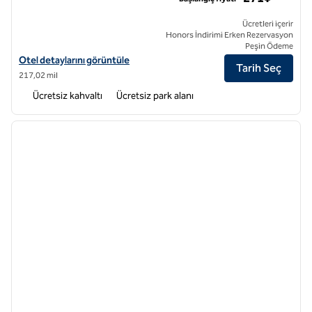
Ücretleri içerir
Honors İndirimi Erken Rezervasyon
Peşin Ödeme
Home2 Suites by Hilton Liaocheng Linqing için otel detaylarını görün
Otel detaylarını görüntüle
Tarih Seç
217,02 mil
Ücretsiz kahvaltı
Ücretsiz park alanı
1
/
12
önceki görsel
sonraki
1 / 12