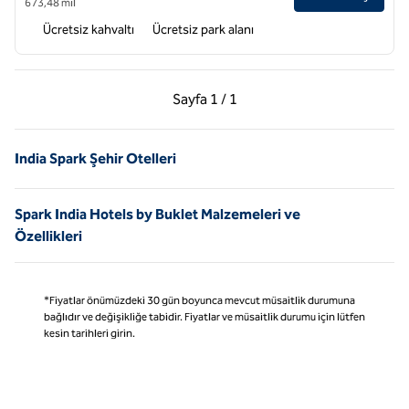
673,48 mil
Ücretsiz kahvaltı
Ücretsiz park alanı
Önceki Sayfa, 1 / 1
Sonraki Sayfa, 1 / 1
Sayfa
1 / 1
Sayfa 1 / 1
India Spark Şehir Otelleri
Spark India Hotels by Buklet Malzemeleri ve
Özellikleri
*Fiyatlar önümüzdeki 30 gün boyunca mevcut müsaitlik durumuna
bağlıdır ve değişikliğe tabidir. Fiyatlar ve müsaitlik durumu için lütfen
kesin tarihleri girin.