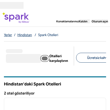
İçeriğe geçiş yap
,
Yeni bir sekme aç
Konaklamalarınız
Katılın
Oturum açın
Yerler
/
Hindistan
/
Spark Otelleri
Otelleri
Ücretsiz kahvalt
karşılaştırın
Önerilen filtreler
Hindistan'daki Spark Otelleri
2 otel gösteriliyor
1
/
12
2 otel gösteriliyor
önceki görsel
sonraki
1 / 12