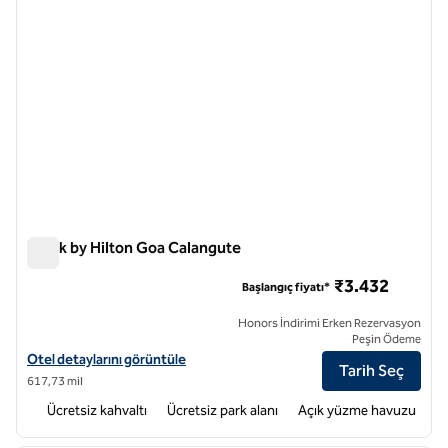
Spark by Hilton Goa Calangute
Spark by Hilton Goa Calangute
₹3.432
Başlangıç fiyatı*
Honors İndirimi Erken Rezervasyon
Peşin Ödeme
Spark by Hilton Goa Calangute için otel detaylarını görüntüleyin
Otel detaylarını görüntüle
Tarih Seç
617,73 mil
Ücretsiz kahvaltı
Ücretsiz park alanı
Açık yüzme havuzu
1
/
12