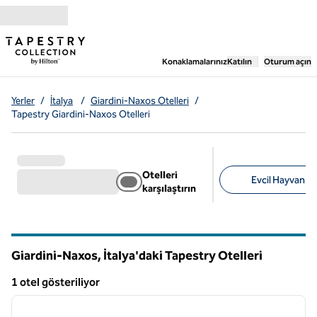
İçeriğe geçiş yap
,
Yeni bir sekme aç
Konaklamalarınız
Katılın
Oturum açın
Yerler
/
İtalya
/
Giardini-Naxos Otelleri
/
Tapestry Giardini-Naxos Otelleri
Otelleri
Evcil Hayvan Do
karşılaştırın
Önerilen filtreler
Giardini-Naxos, İtalya'daki Tapestry Otelleri
1 otel gösteriliyor
1
/
12
1 otel gösteriliyor
önceki görsel
sonraki
1 / 12