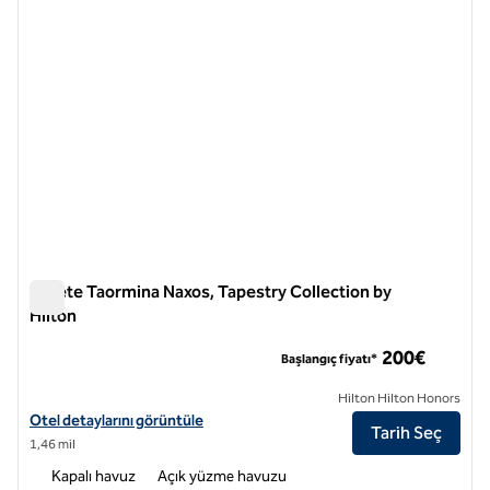
Quiete Taormina Naxos, Tapestry Collection by
Hilton
Quiete Taormina Naxos, Tapestry Collection by Hilton
200€
Başlangıç fiyatı*
Hilton Hilton Honors
Quiete Taormina Naxos, Tapestry Collection by Hilton için otel detayl
Otel detaylarını görüntüle
Tarih Seç
1,46 mil
Kapalı havuz
Açık yüzme havuzu