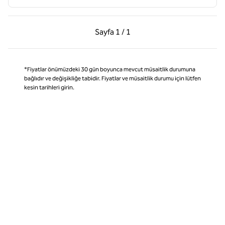
Önceki Sayfa, 1 / 1
Sonraki Sayfa, 1 / 1
Sayfa
1 / 1
Sayfa 1 / 1
*Fiyatlar önümüzdeki 30 gün boyunca mevcut müsaitlik durumuna
bağlıdır ve değişikliğe tabidir. Fiyatlar ve müsaitlik durumu için lütfen
kesin tarihleri girin.