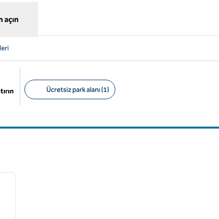
 açın
eri
Ücretsiz park alanı (1)
tırın
Önerilen filtreler
/
12
sonraki görsel