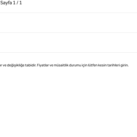
ki Sayfa, 1 / 1
Sonraki Sayfa, 1 / 1
Sayfa
1 / 1
Sayfa 1 / 1
değişikliğe tabidir. Fiyatlar ve müsaitlik durumu için lütfen kesin tarihleri girin.