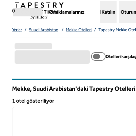
İçeriğe geçiş yap
,
Yeni bir sekme açar
0
Konaklamalarınız
Katılın
Oturum
Yerler
/
Suudi Arabistan
/
Mekke Otelleri
/
Tapestry Mekke Otell
Otelleri karşılaş
Mekke, Suudi Arabistan'daki Tapestry Otelleri
1 otel gösteriliyor
1
1 otel gösteriliyor
önceki görsel
1 / 12