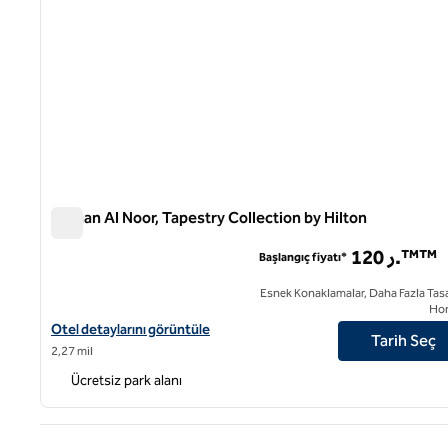
Wirgan Al Noor, Tapestry Collection by Hilton
Wirgan Al Noor, Tapestry Collection by Hilton
120 ر.™™
Başlangıç fiyatı*
Esnek Konaklamalar, Daha Fazla Tasa
Ho
Wirgan Al Noor, Tapestry Collection by Hilton için otel detaylarını
Otel detaylarını görüntüle
Tarih Seç
2,27 mil
Ücretsiz park alanı