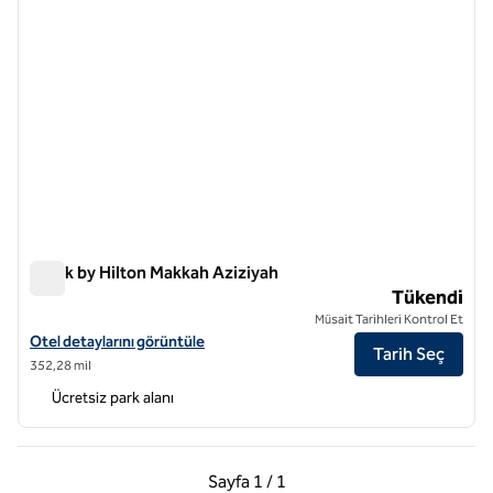
Spark by Hilton Makkah Aziziyah
Spark by Hilton Makkah Aziziyah
Tükendi
Müsait Tarihleri Kontrol Et
Spark by Hilton Makkah Aziziyah için otel ayrıntılarını görüntüleyin
Otel detaylarını görüntüle
Tarih Seç
352,28 mil
Ücretsiz park alanı
Önceki Sayfa, 1 / 1
Sonraki Sayfa, 1 / 1
Sayfa
1 / 1
Sayfa 1 / 1