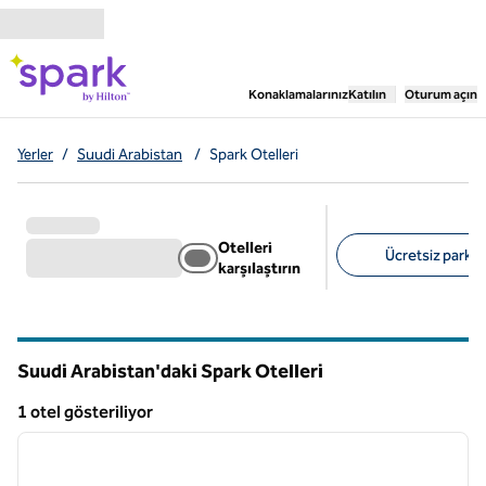
İçeriğe geçiş yap
,
Yeni bir sekme aç
Konaklamalarınız
Katılın
Oturum açın
Yerler
/
Suudi Arabistan
/
Spark Otelleri
Otelleri
Ücretsiz park al
karşılaştırın
Önerilen filtreler
Suudi Arabistan'daki Spark Otelleri
1 otel gösteriliyor
1
/
12
1 otel gösteriliyor
önceki görsel
sonraki
1 / 12