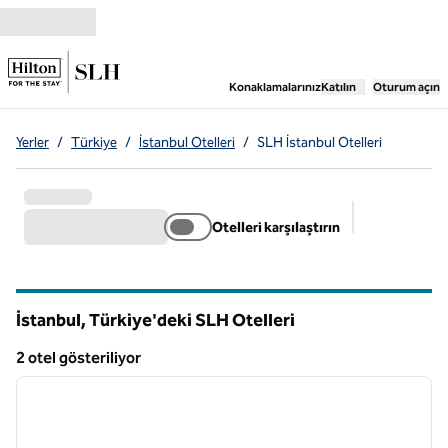
İçeriğe geçiş yap
,
Yeni bir sekme aç
Konaklamalarınız
Katılın
Oturum açın
Yerler
/
Türkiye
/
İstanbul Otelleri
/
SLH İstanbul Otelleri
Otelleri karşılaştırın
Önerilen filtr
İstanbul, Türkiye'deki SLH Otelleri
2 otel gösteriliyor
1
/
9
2 otel gösteriliyor
önceki görsel
sonraki
1 / 9