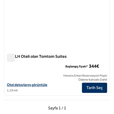
Bir SLH Oteli olan Tomtom Suites
Bir SLH Oteli olan Tomtom Suites
344€
Başlangıç fiyatı*
Honors Erken Rezervasyon Peşin
Ödeme Kahvaltı Dahil
Bir SLH Oteli olan Tomtom Suites için otel detaylarını görüntüleyin
Otel detaylarını görüntüle
Tarih Seç
1,19 mil
Önceki Sayfa, 1 / 1
Sonraki Sayfa, 1 / 1
Sayfa
1 / 1
Sayfa 1 / 1