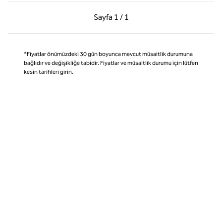
Önceki Sayfa, 1 / 1
Sonraki Sayfa, 1 / 1
Sayfa
1 / 1
Sayfa 1 / 1
*Fiyatlar önümüzdeki 30 gün boyunca mevcut müsaitlik durumuna
bağlıdır ve değişikliğe tabidir. Fiyatlar ve müsaitlik durumu için lütfen
kesin tarihleri girin.