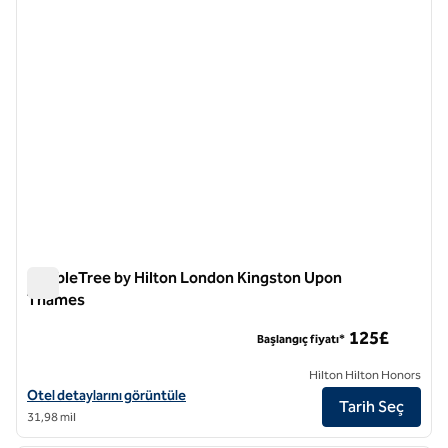
DoubleTree by Hilton London Kingston Upon
Thames
DoubleTree by Hilton London Kingston Upon Thames
125£
Başlangıç fiyatı*
Hilton Hilton Honors
DoubleTree by Hilton London Kingston Upon Thames için otel detayla
Otel detaylarını görüntüle
Tarih Seç
31,98 mil
1
/
12