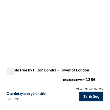
DoubleTree by Hilton Londra - Tower of London
DoubleTree by Hilton Londra - Tower of London
128£
Başlangıç fiyatı*
Hilton Hilton Honors
DoubleTree by Hilton London - Tower of London için otel ayrıntılarını
Otel detaylarını görüntüle
Tarih Seç
28,05 mil
1
/
12
önceki görsel
sonraki
1 / 12