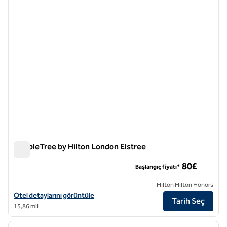
önceki görsel
sonraki
1 / 12
DoubleTree by Hilton London Elstree
DoubleTree by Hilton London Elstree
80£
Başlangıç fiyatı*
Hilton Hilton Honors
DoubleTree by Hilton London Elstree için otel detaylarını görüntüleyi
Otel detaylarını görüntüle
Tarih Seç
15,86 mil
1
/
12
önceki görsel
sonraki
1 / 12