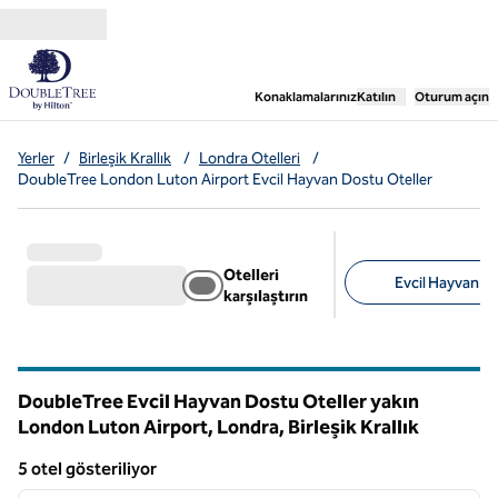
İçeriğe geçiş yap
,
Yeni bir sekme aç
Konaklamalarınız
Katılın
Oturum açın
Yerler
/
Birleşik Krallık
/
Londra Otelleri
/
DoubleTree London Luton Airport Evcil Hayvan Dostu Oteller
Otelleri
Evcil Hayvan Do
karşılaştırın
Önerilen filtreler
DoubleTree Evcil Hayvan Dostu Oteller yakın
London Luton Airport, Londra, Birleşik Krallık
5 otel gösteriliyor
1
/
12
5 otel gösteriliyor