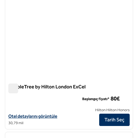
DoubleTree by Hilton London ExCel
DoubleTree by Hilton London ExCel
80£
Başlangıç fiyatı*
Hilton Hilton Honors
DoubleTree by Hilton London ExCel için otel detaylarını görüntüleyin
Otel detaylarını görüntüle
Tarih Seç
30,79 mil
1
/
12
önceki görsel
sonraki
1 / 12