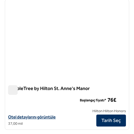
önceki görsel
sonraki
1 / 12
DoubleTree by Hilton St. Anne's Manor
DoubleTree by Hilton St. Anne's Manor
76£
Başlangıç fiyatı*
Hilton Hilton Honors
DoubleTree by Hilton St. Anne's Manor için otel detaylarını görüntüle
Otel detaylarını görüntüle
Tarih Seç
37,00 mil