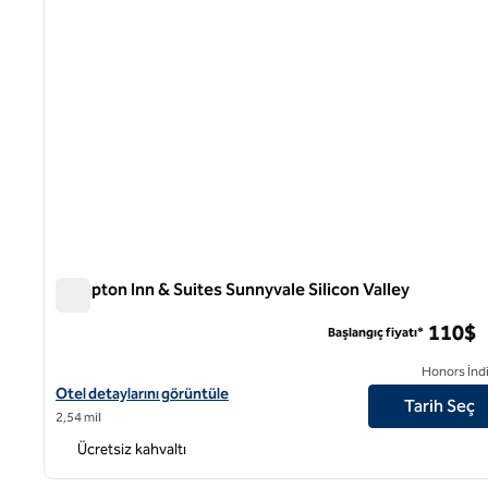
Hampton Inn & Suites Sunnyvale Silicon Valley
Hampton Inn & Suites Sunnyvale Silicon Valley
110$
Başlangıç fiyatı*
Honors İndi
Hampton Inn & Suites Sunnyvale Silicon Vadisi için otel detayların
Otel detaylarını görüntüle
Tarih Seç
2,54 mil
Ücretsiz kahvaltı
1