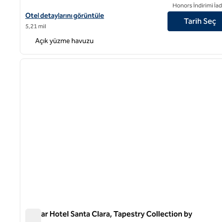
Honors İndirimi İad
Hilton Garden Inn Sunnyvale için otel detaylarını görüntüleyin
Otel detaylarını görüntüle
Tarih Seç
5,21 mil
Açık yüzme havuzu
1
önceki görsel
1 / 12
Avatar Hotel Santa Clara, Tapestry Collection by