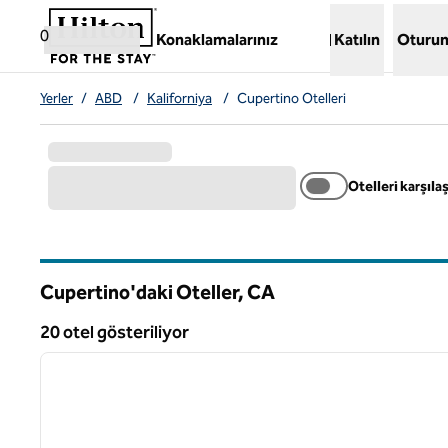
İçeriğe geçiş yap
,
Yeni bir sekme açar
0
Konaklamalarınız
Katılın
Oturum
Yerler
/
ABD
/
Kaliforniya
/
Cupertino Otelleri
Otelleri karşılaş
Cupertino'daki Oteller,
CA
Kaliforniya
20 otel gösteriliyor
1
20 otel gösteriliyor
önceki görsel
1 / 12