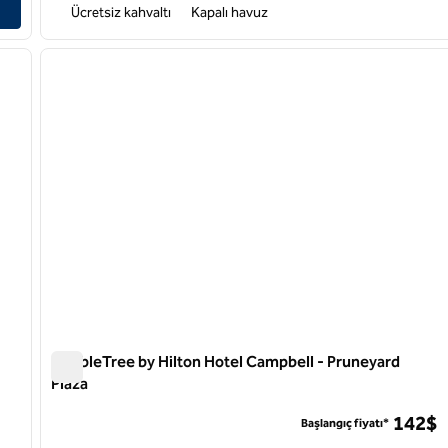
Ücretsiz kahvaltı
Kapalı havuz
/
12
1
sonraki görsel
önceki görsel
1 / 12
DoubleTree by Hilton Hotel Campbell - Pruneyard
Plaza
DoubleTree by Hilton Hotel Campbell - Pruneyard Plaza
142$
Başlangıç fiyatı*