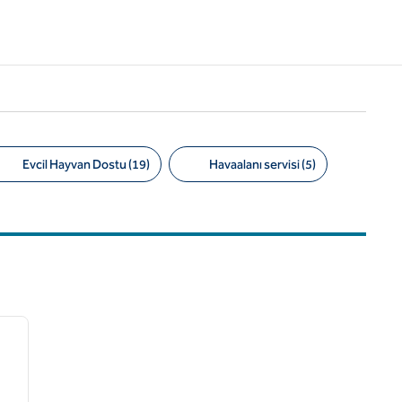
Evcil Hayvan Dostu (19)
Havaalanı servisi (5)
/
12
sonraki görsel