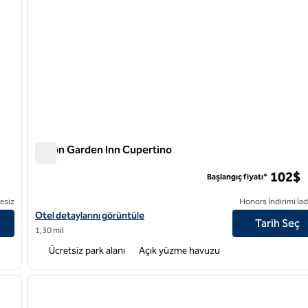
Hilton Garden Inn Cupertino
Hilton Garden Inn Cupertino
102$
Başlangıç fiyatı*
esiz
Honors İndirimi İad
ylarını görüntüleyin
Hilton Garden Inn Cupertino için otel detaylarını görüntüleyin
Otel detaylarını görüntüle
Tarih Seç
1,30 mil
Ücretsiz park alanı
Açık yüzme havuzu
/
12
1
sonraki görsel
önceki görsel
1 / 12