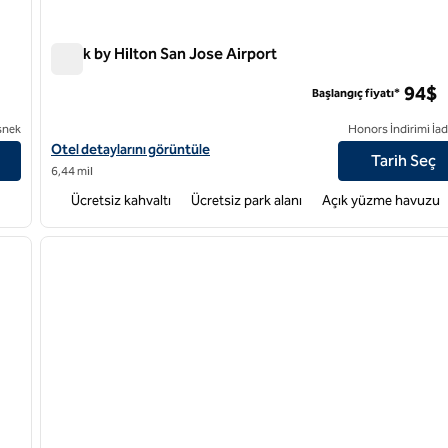
Spark by Hilton San Jose Airport
Spark by Hilton San Jose Airport
94$
Başlangıç fiyatı*
snek
Honors İndirimi İad
Spark by Hilton San Jose Spark için otel bilgilerini görüntüleyin
Otel detaylarını görüntüle
Tarih Seç
6,44 mil
Ücretsiz kahvaltı
Ücretsiz park alanı
Açık yüzme havuzu
/
12
1
sonraki görsel
önceki görsel
1 / 12