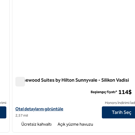
Homewood Suites by Hilton Sunnyvale - Silikon Vadisi
Homewood Suites by Hilton Sunnyvale - Silikon Vadisi
114$
Başlangıç fiyatı*
rimi
Honors İndirimi İad
ı görüntüleyin
Homewood Suites by Hilton Sunnyvale - Silicon Vadisi için otel de
Otel detaylarını görüntüle
Tarih Seç
2,57 mil
Ücretsiz kahvaltı
Açık yüzme havuzu
/
12
1