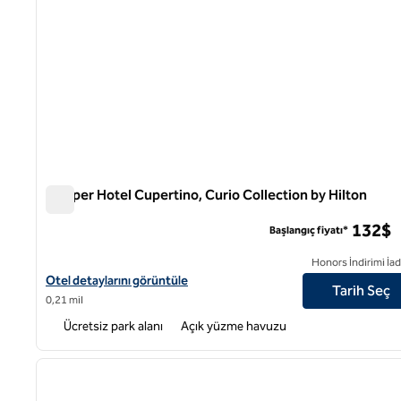
Juniper Hotel Cupertino, Curio Collection by Hilton
Juniper Hotel Cupertino, Curio Collection by Hilton
132$
Başlangıç fiyatı*
Honors İndirimi İad
Juniper Hotel Cupertino, Curio Collection by Hilton için otel deta
Otel detaylarını görüntüle
Tarih Seç
0,21 mil
Ücretsiz park alanı
Açık yüzme havuzu
1
önceki görsel
1 / 12