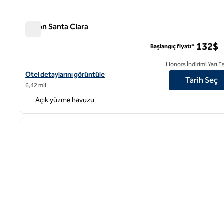
Hilton Santa Clara
Hilton Santa Clara
132$
Başlangıç fiyatı*
Honors İndirimi Yarı E
Hilton Santa Clara için otel detaylarını görüntüleyin
Otel detaylarını görüntüle
Tarih Seç
6,42 mil
Açık yüzme havuzu
1
önceki görsel
1 / 12