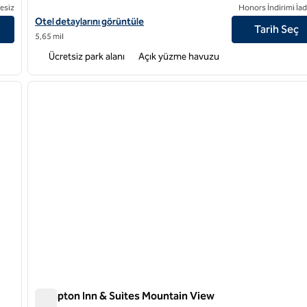
esiz
Honors İndirimi İad
DoubleTree by Hilton Hotel Campbell - Pruneyard Plaza için otel d
Otel detaylarını görüntüle
Tarih Seç
5,65 mil
Ücretsiz park alanı
Açık yüzme havuzu
/
12
1
sonraki görsel
önceki görsel
1 / 11
Hampton Inn & Suites Mountain View