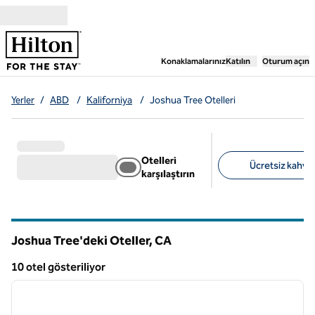
İçeriğe geçiş yap
,
Yeni bir sekme aç
Konaklamalarınız
Katılın
Oturum açın
Yerler
/
ABD
/
Kaliforniya
/
Joshua Tree Otelleri
Otelleri
Ücretsiz kahvalt
karşılaştırın
Önerilen filtreler
Joshua Tree'deki Oteller,
CA
Kaliforniya
10 otel gösteriliyor
1
/
12
10 otel gösteriliyor
önceki görsel
sonraki
1 / 12