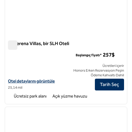
La Serena Villas, bir SLH Oteli
La Serena Villas, bir SLH Oteli
257$
Başlangıç fiyatı*
Ücretleri içerir
Honors Erken Rezervasyon Peşin
Ödeme Kahvaltı Dahil
Bir SLH Oteli olan La Serena Villas için otel detaylarını görüntüleyin
Otel detaylarını görüntüle
Tarih Seç
25,14 mil
Ücretsiz park alanı
Açık yüzme havuzu
1
/
12
önceki görsel
sonraki
1 / 12