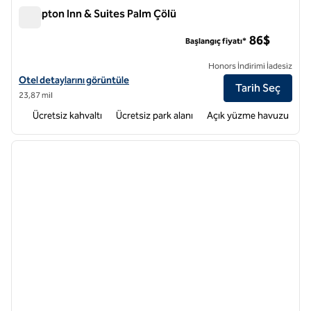
Hampton Inn & Suites Palm Çölü
Hampton Inn & Suites Palm Çölü
86$
Başlangıç fiyatı*
Honors İndirimi İadesiz
Hampton Inn & Suites Palm Desert için otel detaylarını görüntüleyin
Otel detaylarını görüntüle
Tarih Seç
23,87 mil
Ücretsiz kahvaltı
Ücretsiz park alanı
Açık yüzme havuzu
1
/
12
önceki görsel
sonraki
1 / 12