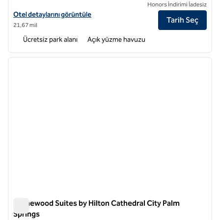
Honors İndirimi İadesiz
DoubleTree by Hilton Hotel Golf Resort Palm Springs için otel detayla
Otel detaylarını görüntüle
Tarih Seç
21,67 mil
Ücretsiz park alanı
Açık yüzme havuzu
1
/
12
önceki görsel
sonraki
1 / 12
Homewood Suites by Hilton Cathedral City Palm
Springs