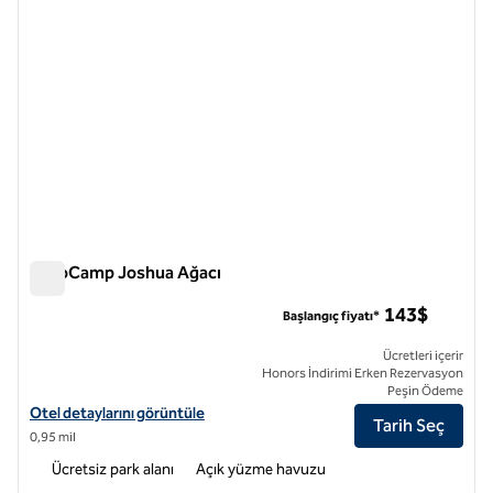
AutoCamp Joshua Ağacı
AutoCamp Joshua Ağacı
143$
Başlangıç fiyatı*
Ücretleri içerir
Honors İndirimi Erken Rezervasyon
Peşin Ödeme
AutoCamp Joshua Tree için otel detaylarını görüntüleyin
Otel detaylarını görüntüle
Tarih Seç
0,95 mil
Ücretsiz park alanı
Açık yüzme havuzu
1
/
7