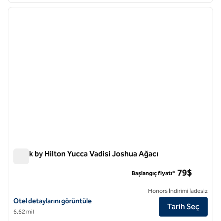
önceki görsel
sonraki
1 / 7
Spark by Hilton Yucca Vadisi Joshua Ağacı
Spark by Hilton Yucca Vadisi Joshua Ağacı
79$
Başlangıç fiyatı*
Honors İndirimi İadesiz
Spark by Hilton Yucca Valley Joshua Tree için otel ayrıntılarını görüntü
Otel detaylarını görüntüle
Tarih Seç
6,62 mil