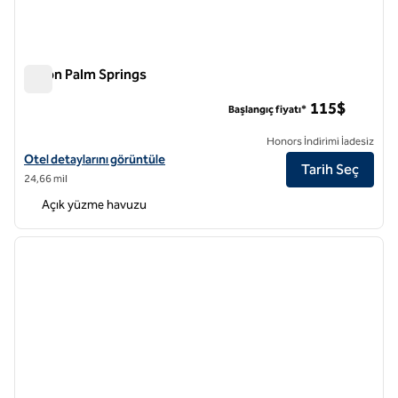
Hilton Palm Springs
Hilton Palm Springs
115$
Başlangıç fiyatı*
Honors İndirimi İadesiz
Hilton Palm Springs için otel detaylarını görüntüleyin
Otel detaylarını görüntüle
Tarih Seç
24,66 mil
Açık yüzme havuzu
1
/
7
önceki görsel
sonraki
1 / 7