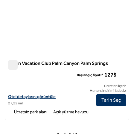
Hilton Vacation Club Palm Canyon Palm Springs
Hilton Vacation Club Palm Canyon Palm Springs
127$
Başlangıç fiyatı*
Ücretleri içerir
Honors İndirimi İadesiz
Hilton Vacation Club Palm Canyon Palm Springs için otel detaylarını g
Otel detaylarını görüntüle
Tarih Seç
27,22 mil
Ücretsiz park alanı
Açık yüzme havuzu
Önceki Sayfa, 1 / 1
Sonraki Sayfa, 1 / 1