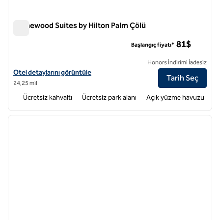
Homewood Suites by Hilton Palm Çölü
Homewood Suites by Hilton Palm Çölü
81$
Başlangıç fiyatı*
Honors İndirimi İadesiz
Homewood Suites by Hilton Palm Desert için otel detaylarını görüntü
Otel detaylarını görüntüle
Tarih Seç
24,25 mil
Ücretsiz kahvaltı
Ücretsiz park alanı
Açık yüzme havuzu
1
/
12
önceki görsel
sonraki
1 / 12