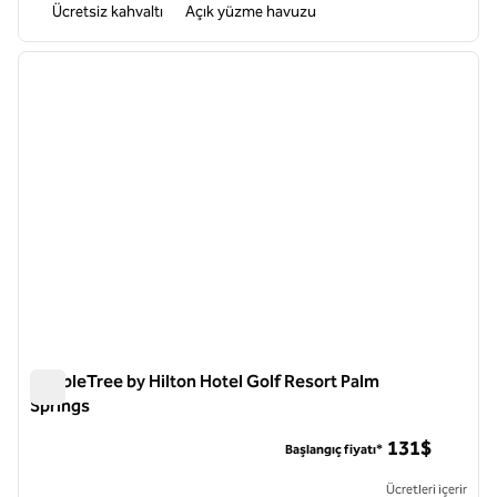
Ücretsiz kahvaltı
Açık yüzme havuzu
1
/
12
önceki görsel
sonraki
1 / 12
DoubleTree by Hilton Hotel Golf Resort Palm
Springs
DoubleTree by Hilton Hotel Golf Resort Palm Springs
131$
Başlangıç fiyatı*
Ücretleri içerir