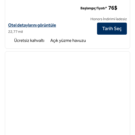
Homewood Suites by Hilton Cathedral City Palm Springs
76$
Başlangıç fiyatı*
Honors İndirimi İadesiz
Homewood Suites by Hilton Cathedral City Palm Springs için otel deta
Otel detaylarını görüntüle
Tarih Seç
22,77 mil
Ücretsiz kahvaltı
Açık yüzme havuzu
1
/
12
önceki görsel
sonraki
1 / 12