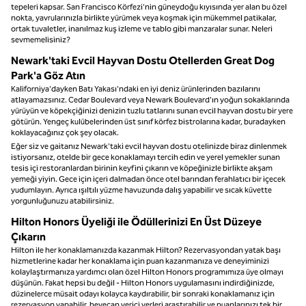
tepeleri kapsar. San Francisco Körfezi'nin güneydoğu kıyısında yer alan bu özel
nokta, yavrularınızla birlikte yürümek veya koşmak için mükemmel patikalar,
ortak tuvaletler, inanılmaz kuş izleme ve tablo gibi manzaralar sunar. Neleri
sevmemelisiniz?
Newark'taki Evcil Hayvan Dostu Otellerden Great Dog
Park'a Göz Atın
Kaliforniya'dayken Batı Yakası'ndaki en iyi deniz ürünlerinden bazılarını
atlayamazsınız. Cedar Boulevard veya Newark Boulevard'ın yoğun sokaklarında
yürüyün ve köpekçiğinizi denizin tuzlu tatlarını sunan evcil hayvan dostu bir yere
götürün. Yengeç kulübelerinden üst sınıf körfez bistrolarına kadar, buradayken
koklayacağınız çok şey olacak.
Eğer siz ve gaitanız Newark'taki evcil hayvan dostu otelinizde biraz dinlenmek
istiyorsanız, otelde bir gece konaklamayı tercih edin ve yerel yemekler sunan
tesis içi restoranlardan birinin keyfini çıkarın ve köpeğinizle birlikte akşam
yemeği yiyin. Gece için içeri dalmadan önce otel barından ferahlatıcı bir içecek
yudumlayın. Ayrıca ışıltılı yüzme havuzunda dalış yapabilir ve sıcak küvette
yorgunluğunuzu atabilirsiniz.
Hilton Honors Üyeliği ile Ödüllerinizi En Üst Düzeye
Çıkarın
Hilton ile her konaklamanızda kazanmak Hilton? Rezervasyondan yatak başı
hizmetlerine kadar her konaklama için puan kazanmanıza ve deneyiminizi
kolaylaştırmanıza yardımcı olan özel Hilton Honors programımıza üye olmayı
düşünün. Fakat hepsi bu değil - Hilton Honors uygulamasını indirdiğinizde,
düzinelerce müsait odayı kolayca kaydırabilir, bir sonraki konaklamanız için
rezervasyon yapabilir, heyecan verici yerleri araştırabilir ve puanlarınızı tek bir