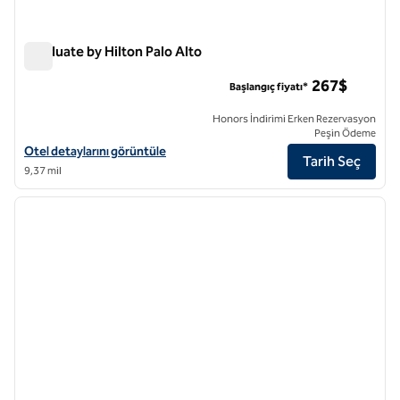
Graduate by Hilton Palo Alto
Graduate by Hilton Palo Alto
267$
Başlangıç fiyatı*
Honors İndirimi Erken Rezervasyon
Peşin Ödeme
Graduate by Hilton Palo Alto için otel detaylarını görüntüleyin
Otel detaylarını görüntüle
Tarih Seç
9,37 mil
1
/
11
önceki görsel
sonraki
1 / 11