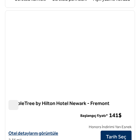
1
/
12
önceki görsel
sonraki
1 / 12
DoubleTree by Hilton Hotel Newark - Fremont
DoubleTree by Hilton Hotel Newark - Fremont
141$
Başlangıç fiyatı*
Honors İndirimi Yarı Esnek
DoubleTree by Hilton Hotel Newark - Fremont için otel detaylarını gö
Otel detaylarını görüntüle
Tarih Seç
2,35 mil