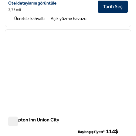
Homewood Suites by Hilton Fremont için otel ayrıntılarını görüntüley
Otel detaylarını görüntüle
Tarih Seç
3,73 mil
Ücretsiz kahvaltı
Açık yüzme havuzu
1
/
12
önceki görsel
sonraki
1 / 12
Hampton Inn Union City
Hampton Inn Union City
114$
Başlangıç fiyatı*