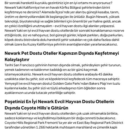
Bir sonraki hareketli kuyruklu gezintiniz için en iyi ortamı mı arıyorsunuz?
Newark'taki Kaliforniya'nın en havalı Körfez Bölgesi şehirlerinden birini
keşfetmeye ne dersiniz? Alameda İlçesi'nde yer alan bu güneşli kasaba, tarım,
üretim ve demiryollarındaki ilk başlangıçları ile ünlüdür. Bugün Newark, yüksek
teknoloji, biyoteknoloji ve sağlık bilimleri için önemli bir yer haline geldi, ancak
en çekici özelliğini unutmayalım - evcil hayvan dostu ilgi alanları yelpazesi.
Newark'taki en iyi evcil hayvan dostu otellerde bir sonraki konaklamanızı rezerve
ettiğinizde, siz ve nahoşunuz, bol güneşli günler, köpek parkları, doğa parkurları,
köpek dostu bistrolarla dolu hareketli şehir sokakları ve çok daha fazlası dahil
olmak üzere bu Kuzey Kaliforniya şehrinin avantajlarından yararlanacaksınız.
Newark Pet Dostu Oteller Kapınızın Dışında Keşfetmeyi
Kolaylaştırır
Tarihi San Francisco şehrinin hemen dışında olmak, şehirdeyken şehir turunun,
yemek tadımının ve kaldırımın tadıldığı en az bir günü kaçırmak
istemeyeceksiniz. Newark evcil hayvan dostu otellere arabayla 45 dakika
uzaklıkta olan bu şehir, sizi ve köpeklerinizi keşfedecek tüm maceraya sahiptir.
Yemyeşil (ve evcil hayvan dostu) Golden Gate Parkı'ndan Bakers Plajı'nın tuzlu
kıyılarına kadar, bu şehir sizi ve tüylü arkadaşınızı tüm öğleden sonra
ayaklarınızın ucunda tutacak yeterliliğe sahiptir.
Poşetinizi En İyi Newark Evcil Hayvan Dostu Otellerin
Dışında Coyote Hills'e Götürün
Newark'taki en iyi evcil hayvan dostu otellerden çok uzak olmamakla birlikte,
sadece koklanmayı ve keşfedilmeyi bekleyen bir doğa cenneti bulacaksınız.
Coyote Hills Regional Park Fremont'ta yer alır ve East Bay Regional Park District
tarafından yönetilen 1.266 hektarlık muhteşem marshland ve çimenlik kaplı