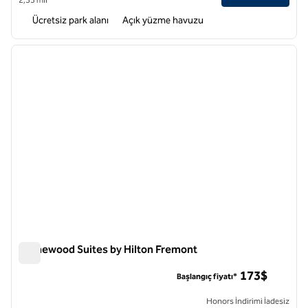
Ücretsiz park alanı
Açık yüzme havuzu
1
/
12
önceki görsel
sonraki
1 / 12
Homewood Suites by Hilton Fremont
Homewood Suites by Hilton Fremont
173$
Başlangıç fiyatı*
Honors İndirimi İadesiz