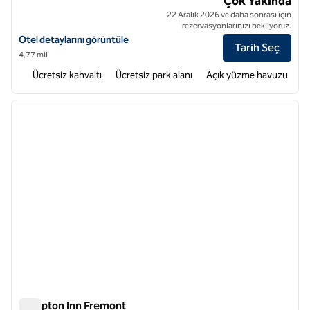
Çok Yakında
22 Aralık 2026 ve daha sonrası için
rezervasyonlarınızı bekliyoruz.
Home2 Suites by Hilton Union City için otel detaylarını görüntüleyin
Otel detaylarını görüntüle
Tarih Seç
4,77 mil
Ücretsiz kahvaltı
Ücretsiz park alanı
Açık yüzme havuzu
1
/
12
önceki görsel
sonraki
1 / 12
Hampton Inn Fremont