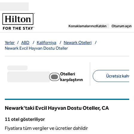
İçeriğe geçiş yap
,
Yeni bir sekme aç
Konaklamalarınız
Katılın
Oturum açın
Yerler
/
ABD
/
Kaliforniya
/
Newark Otelleri
/
Newark Evcil Hayvan Dostu Oteller
Otelleri
Ücretsiz kahvalt
karşılaştırın
Önerilen filtreler
Newark'taki Evcil Hayvan Dostu Oteller,
CA
Kaliforniya
11 otel gösteriliyor
11 otel gösteriliyor
Fiyatlara tüm vergiler ve ücretler dahildir
1
/
12