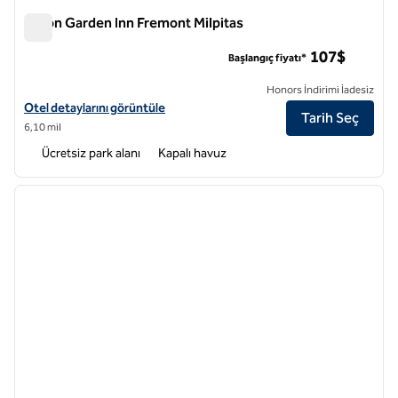
Hilton Garden Inn Fremont Milpitas
Hilton Garden Inn Fremont Milpitas
107$
Başlangıç fiyatı*
Honors İndirimi İadesiz
Hilton Garden Inn Fremont Milpitas için otel detaylarını görüntüleyin
Otel detaylarını görüntüle
Tarih Seç
6,10 mil
Ücretsiz park alanı
Kapalı havuz
1
/
12
önceki görsel
sonraki
1 / 12