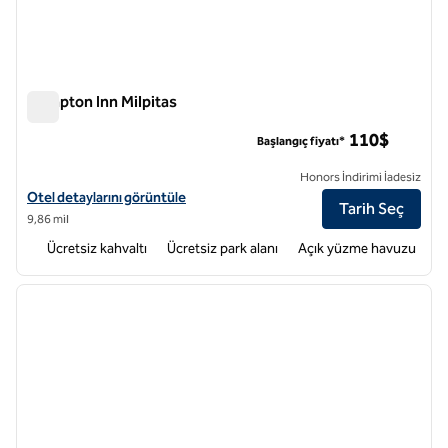
Hampton Inn Milpitas
Hampton Inn Milpitas
110$
Başlangıç fiyatı*
Honors İndirimi İadesiz
Hampton Inn Milpitas için otel detaylarını görüntüleyin
Otel detaylarını görüntüle
Tarih Seç
9,86 mil
Ücretsiz kahvaltı
Ücretsiz park alanı
Açık yüzme havuzu
1
/
12
önceki görsel
sonraki
1 / 12