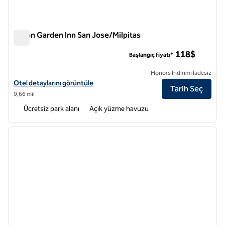
Hilton Garden Inn San Jose/Milpitas
Hilton Garden Inn San Jose/Milpitas
118$
Başlangıç fiyatı*
Honors İndirimi İadesiz
Hilton Garden Inn San Jose/Milpitas için otel detaylarını görüntüleyin
Otel detaylarını görüntüle
Tarih Seç
9,66 mil
Ücretsiz park alanı
Açık yüzme havuzu
1
/
12
önceki görsel
sonraki
1 / 12