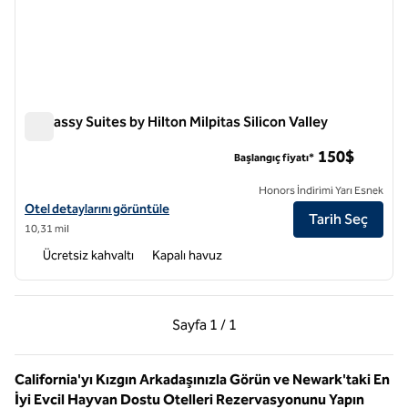
Embassy Suites by Hilton Milpitas Silicon Valley
Embassy Suites by Hilton Milpitas Silicon Valley
150$
Başlangıç fiyatı*
Honors İndirimi Yarı Esnek
Embassy Suites by Hilton Milpitas Silicon Vadisi için otel detaylarını g
Otel detaylarını görüntüle
Tarih Seç
10,31 mil
Ücretsiz kahvaltı
Kapalı havuz
Önceki Sayfa, 1 / 1
Sonraki Sayfa, 1 / 1
Sayfa
1 / 1
Sayfa 1 / 1
California'yı Kızgın Arkadaşınızla Görün ve Newark'taki En
İyi Evcil Hayvan Dostu Otelleri Rezervasyonunu Yapın