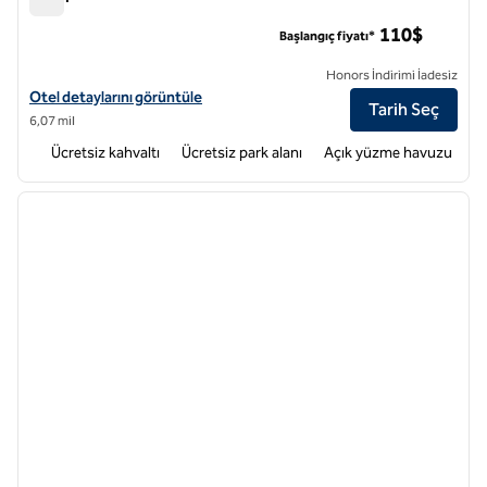
Hampton Inn Fremont
110$
Başlangıç fiyatı*
Honors İndirimi İadesiz
Hampton Inn Fremont için otel ayrıntılarını görüntüleyin
Otel detaylarını görüntüle
Tarih Seç
6,07 mil
Ücretsiz kahvaltı
Ücretsiz park alanı
Açık yüzme havuzu
1
/
12
önceki görsel
sonraki
1 / 12