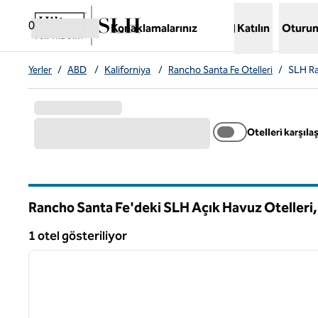
İçeriğe geçiş yap
,
Yeni bir sekme açar
0
Konaklamalarınız
Katılın
Oturum
Yerler
/
ABD
/
Kaliforniya
/
Rancho Santa Fe Otelleri
/
SLH Ra
Otelleri karşılaş
Rancho Santa Fe'deki SLH Açık Havuz Otelleri
Kaliforniya
1 otel gösteriliyor
1
1 otel gösteriliyor
önceki görsel
1 / 12