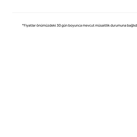
Önce
*Fiyatlar önümüzdeki 30 gün boyunca mevcut müsaitlik durumuna bağlıdır ve 