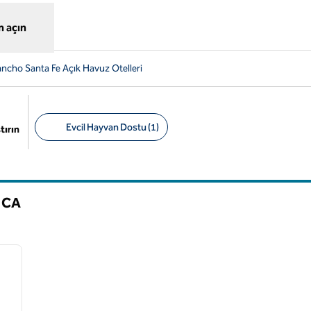
 açın
ncho Santa Fe Açık Havuz Otelleri
Evcil Hayvan Dostu (1)
tırın
Önerilen filtreler
,
CA
/
12
sonraki görsel