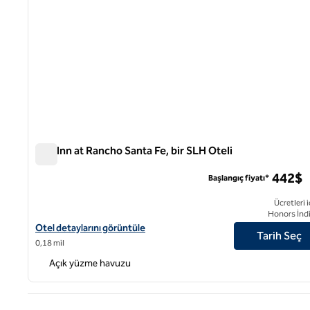
The Inn at Rancho Santa Fe, bir SLH Oteli
The Inn at Rancho Santa Fe, bir SLH Oteli
442$
Başlangıç fiyatı*
Ücretleri i
Honors İndi
Bir SLH Oteli olan The Inn at Rancho Santa Fe için otel detaylarını
Otel detaylarını görüntüle
Tarih Seç
0,18 mil
Açık yüzme havuzu