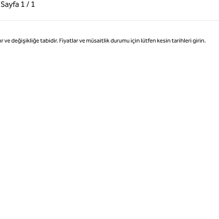
ki Sayfa, 1 / 1
Sonraki Sayfa, 1 / 1
Sayfa
1 / 1
Sayfa 1 / 1
değişikliğe tabidir. Fiyatlar ve müsaitlik durumu için lütfen kesin tarihleri girin.