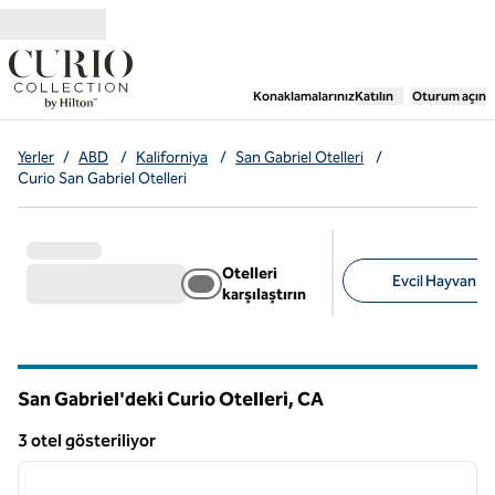
İçeriğe geçiş yap
,
Yeni bir sekme aç
Konaklamalarınız
Katılın
Oturum açın
Yerler
/
ABD
/
Kaliforniya
/
San Gabriel Otelleri
/
Curio San Gabriel Otelleri
Otelleri
Evcil Hayvan Do
karşılaştırın
Önerilen filtreler
San Gabriel'deki Curio Otelleri,
CA
Kaliforniya
3 otel gösteriliyor
1
/
6
3 otel gösteriliyor
önceki görsel
sonraki
1 / 6