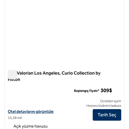
The Valorian Los Angeles, Curio Collection by
Hilton
The Valorian Los Angeles, Curio Collection by Hilton
309$
Başlangıç fiyatı*
Ücretleri içerir
Honors İndirimi İadesiz
Valorian Los Angeles, Curio Collection by Hilton için otel detaylarını 
Otel detaylarını görüntüle
Tarih Seç
15,28 mil
Açık yüzme havuzu