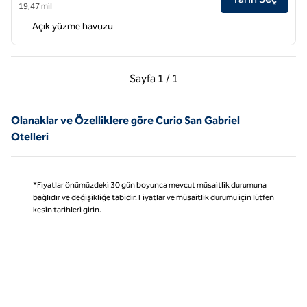
19,47 mil
Açık yüzme havuzu
Önceki Sayfa, 1 / 1
Sonraki Sayfa, 1 / 1
Sayfa
1 / 1
Sayfa 1 / 1
Olanaklar ve Özelliklere göre Curio San Gabriel
Otelleri
*Fiyatlar önümüzdeki 30 gün boyunca mevcut müsaitlik durumuna
bağlıdır ve değişikliğe tabidir. Fiyatlar ve müsaitlik durumu için lütfen
kesin tarihleri girin.