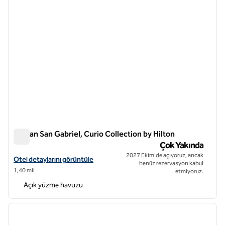
Jordan San Gabriel, Curio Collection by Hilton
Jordan San Gabriel, Curio Collection by Hilton
Çok Yakında
2027 Ekim'de açıyoruz, ancak
Jordan San Gabriel, Curio Collection by Hilton için otel detaylarını gö
Otel detaylarını görüntüle
henüz rezervasyon kabul
1,40 mil
etmiyoruz.
Açık yüzme havuzu
1
/
12
önceki görsel
sonraki
1 / 12