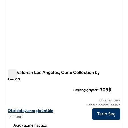
The Valorian Los Angeles, Curio Collection by
Hilton
The Valorian Los Angeles, Curio Collection by Hilton
309$
Başlangıç fiyatı*
Ücretleri içerir
Honors İndirimi İadesiz
Valorian Los Angeles, Curio Collection by Hilton için otel detaylarını 
Otel detaylarını görüntüle
Tarih Seç
15,28 mil
Açık yüzme havuzu