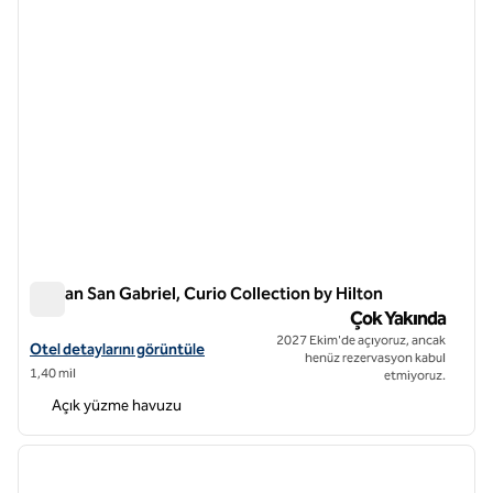
Jordan San Gabriel, Curio Collection by Hilton
Jordan San Gabriel, Curio Collection by Hilton
Çok Yakında
2027 Ekim'de açıyoruz, ancak
Jordan San Gabriel, Curio Collection by Hilton için otel detaylarını gö
Otel detaylarını görüntüle
henüz rezervasyon kabul
1,40 mil
etmiyoruz.
Açık yüzme havuzu
1
/
12
önceki görsel
sonraki
1 / 12