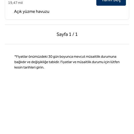
19,47 mil
Açık yüzme havuzu
Önceki Sayfa, 1 / 1
Sonraki Sayfa, 1 / 1
Sayfa
1 / 1
Sayfa 1 / 1
*Fiyatlar önümüzdeki 30 gün boyunca mevcut müsaitlik durumuna
bağlıdır ve değişikliğe tabidir. Fiyatlar ve müsaitlik durumu için lütfen
kesin tarihleri girin.