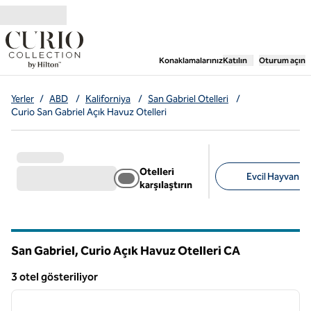
İçeriğe geçiş yap
,
Yeni bir sekme aç
Konaklamalarınız
Katılın
Oturum açın
Yerler
/
ABD
/
Kaliforniya
/
San Gabriel Otelleri
/
Curio San Gabriel Açık Havuz Otelleri
Otelleri
Evcil Hayvan Do
karşılaştırın
Önerilen filtreler
San Gabriel, Curio Açık Havuz Otelleri
CA
Kaliforniya
3 otel gösteriliyor
1
/
6
3 otel gösteriliyor
önceki görsel
sonraki
1 / 6